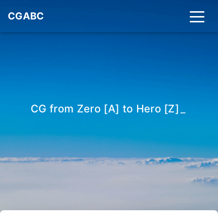
CGABC
CG from Zero [A] to Hero [Z]
_