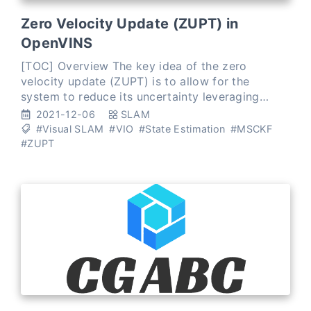
Zero Velocity Update (ZUPT) in
OpenVINS
[TOC] Overview The key idea of the zero
velocity update (ZUPT) is to allow for the
system to reduce its uncertainty leveraging
motion knowledge (i.e. leverage the fact that the
2021-12-06
SLAM
system is stationary).
#Visual SLAM
#VIO
#State Estimation
#MSCKF
#ZUPT