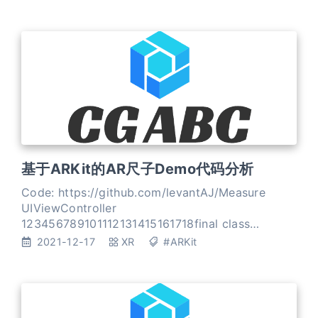
基于ARKit的AR尺子Demo代码分析
Code: https://github.com/levantAJ/Measure
UIViewController
123456789101112131415161718final class
ViewController: UIViewController { override func
2021-12-17
XR
#ARKit
touchesBegan(_ touches: Set<UITouch>,