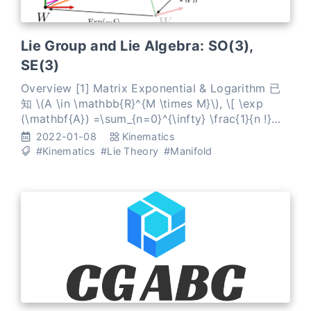
Lie Group and Lie Algebra: SO(3),
SE(3)
Overview [1] Matrix Exponential & Logarithm 已
知 \(A \in \mathbb{R}^{M \times M}\), \[ \exp
(\mathbf{A}) =\sum_{n=0}^{\infty} \frac{1}{n !}
\mathbf{A}^{n} =\mathbf{1}+\mathbf{A}+\frac{1}
2022-01-08
Kinematics
{2 !} \ma
#Kinematics
#Lie Theory
#Manifold