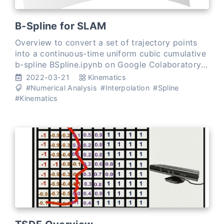
B-Spline for SLAM
Overview to convert a set of trajectory points
into a continuous-time uniform cubic cumulative
b-spline BSpline.ipynb on Google Colaboratory
Uniform Cubic B-Splines in \(\mathbb{SE(3)}\)
2022-03-21
Kinematics
Continuo
#Numerical Analysis
#Interpolation
#Spline
#Kinematics