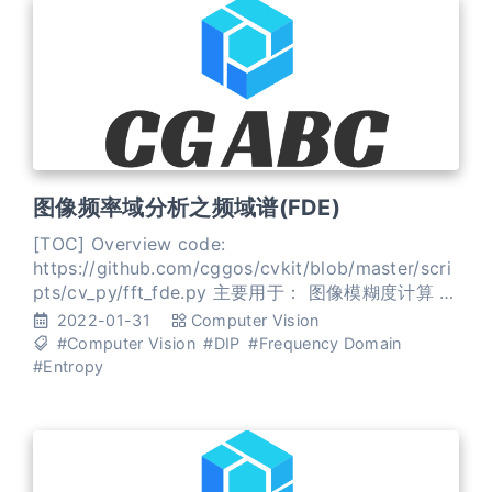
图像频率域分析之频域谱(FDE)
[TOC] Overview code:
https://github.com/cggos/cvkit/blob/master/scri
pts/cv_py/fft_fde.py 主要用于： 图像模糊度计算 镜
头对焦 频域熵(FDE) 计算图像的 频域谱，表示如下 \
2022-01-31
Computer Vision
[ f(i, j) \] 将其 幅度谱 归一化 \[ f_{\text {norm }}(i,
#Computer Vision
#DIP
#Frequency Domain
j)=\frac{1}{\sum_
#Entropy