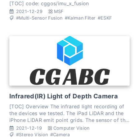
based on ESKF
[TOC] code: cggos/imu_x_fusion
2021-12-29
MSF
#Multi-Sensor Fusion
#Kalman Filter
#ESKF
Infrared(IR) Light of Depth Camera
[TOC] Overview The infrared light recording of
the devices we tested. The iPad LiDAR and the
iPhone LiDAR emit point grids. The sensor of the
Note10+ ToF flashes scattered light. The Pixel
2021-12-19
Computer Vision
uses only i
#Stereo Vision
#Camera