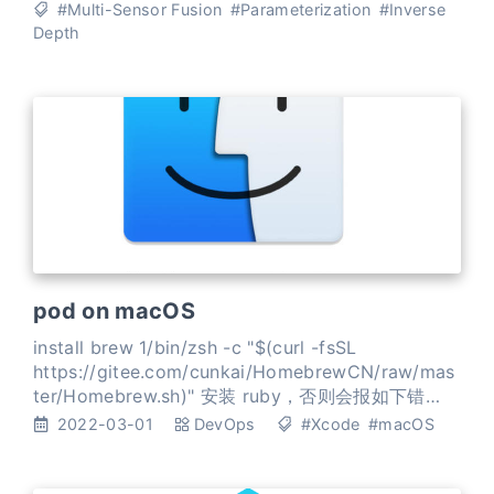
优化还是EKF中，我们关心的都是特征在图像上的投
#Multi-Sensor Fusion
#Parameterization
#Inverse
影与特征参数之间的关系（Jacobian）。 过参数化
Depth
(Overparameterization) 问题 特征参数化之后参数
的个数大于实际表示
pod on macOS
install brew 1/bin/zsh -c "$(curl -fsSL
https://gitee.com/cunkai/HomebrewCN/raw/mas
ter/Homebrew.sh)" 安装 ruby，否则会报如下错
误： ERROR: macbook gem install, You have to
2022-03-01
DevOps
#Xcode
#macOS
install development tools first 1brew