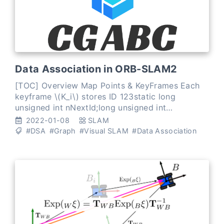
Data Association in ORB-SLAM2
[TOC] Overview Map Points & KeyFrames Each
keyframe \(K_i\) stores ID 123static long
unsigned int nNextId;long unsigned int
mnId;const long unsigned int mnFrameId; camera
2022-01-08
SLAM
pose camera intri
#DSA
#Graph
#Visual SLAM
#Data Association