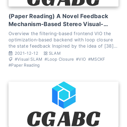
(Paper Reading) A Novel Feedback
Mechanism-Based Stereo Visual-
Inertial SLAM
Overview the filtering-based frontend VIO the
optimization-based backend with loop closure
the state feedback Inspired by the idea of [38],
we feed the optimized state produced by the
2021-12-12
SLAM
backend ba
#Visual SLAM
#Loop Closure
#VIO
#MSCKF
#Paper Reading