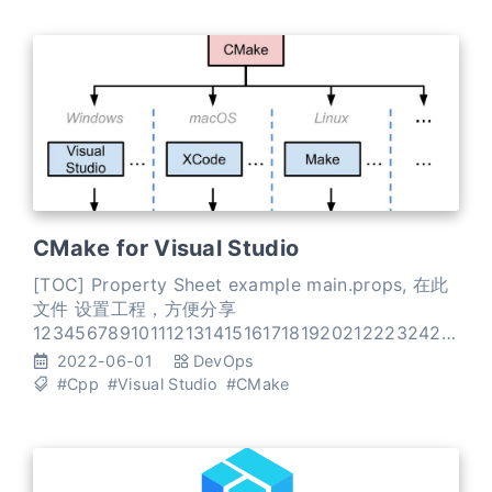
CMake for Visual Studio
[TOC] Property Sheet example main.props, 在此
文件 设置工程，方便分享
12345678910111213141516171819202122232425
262728293031323334<?xml version="1.0"
2022-06-01
DevOps
encoding="utf-8"?><Project
#Cpp
#Visual Studio
#CMake
DefaultTargets="Build" xml