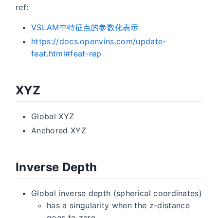
ref:
VSLAM中特征点的参数化表示
https://docs.openvins.com/update-
feat.html#feat-rep
XYZ
Global XYZ
Anchored XYZ
Inverse Depth
Global inverse depth (spherical coordinates)
has a singularity when the z-distance
goes to zero