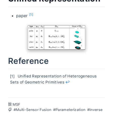
[1]
paper
Reference
Unified Representation of Heterogeneous
Sets of Geometric Primitives
↩︎
MSF
#Multi-Sensor Fusion
#Parameterization
#Inverse