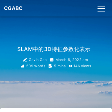
CGABC
SLAM中的3D特征参数化表示
_
Gavin Gao
March 6, 2022 am
509 words
5 mins
146
views