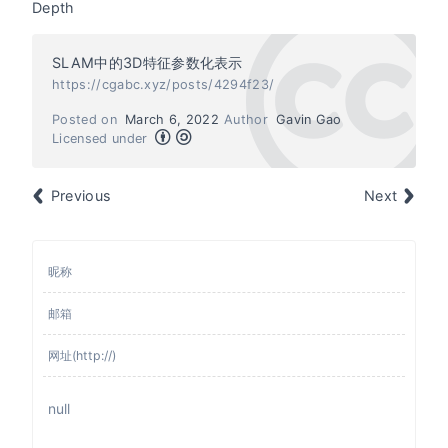
Depth
SLAM中的3D特征参数化表示
https://cgabc.xyz/posts/4294f23/
Posted on
March 6, 2022
Author
Gavin Gao
Licensed under
Previous
Next