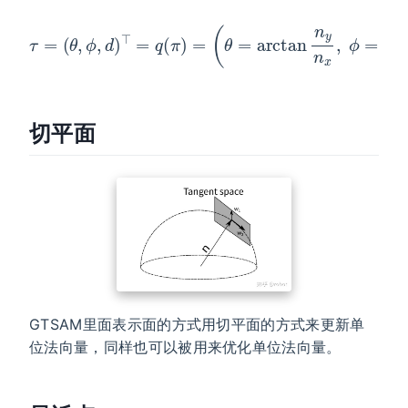
(
θ
=
arctan
τ
=
(
n
θ
,
y
ϕ
n
,
x
d
,
)
ϕ
⊤
=
=
arcsin
q
(
π
)
=
n
z
,
d
)
⊤
切平面
GTSAM里面表示面的方式用切平面的方式来更新单
位法向量，同样也可以被用来优化单位法向量。