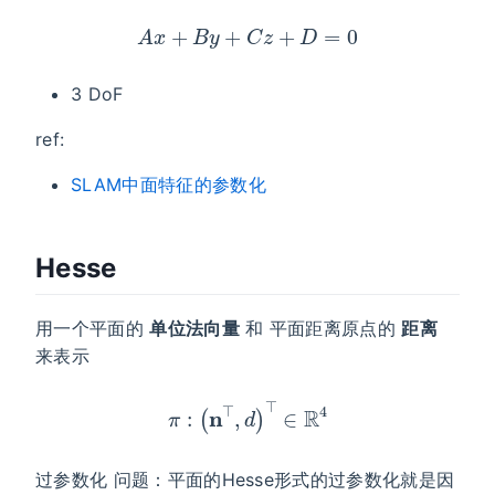
A
x
+
B
y
+
C
z
+
D
=
0
3 DoF
ref:
SLAM中面特征的参数化
Hesse
用一个平面的
单位法向量
和 平面距离原点的
距离
来表示
π
:
(
n
⊤
,
d
)
⊤
∈
R
4
过参数化 问题：平面的Hesse形式的过参数化就是因