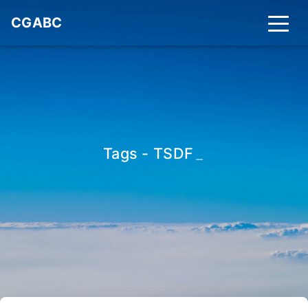
CGABC
Tags - TSDF
_