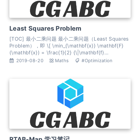
Least Squares Problem
[TOC] 最小二乘问题 最小二乘问题（Least Squares
Problem），即 \[ \min_{\mathbf{x}} \mathbf{F}
(\mathbf{x}) = \frac{1}{2} {\|\mathbf{f}
(\mathbf{x})\|}^2_2 \] 其中，\(\mathbf{F}
2019-08-20
Maths
#Optimization
(\mathbf{x})\) 为 目标函数，\(\mathbf{f}
(\mathbf{x})
RTAB-Map 学习笔记