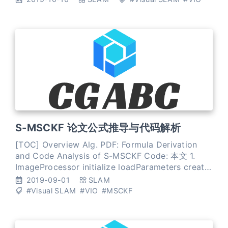
console user interf
S-MSCKF 论文公式推导与代码解析
[TOC] Overview Alg. PDF: Formula Derivation
and Code Analysis of S-MSCKF Code: 本文 1.
ImageProcessor initialize loadParameters create
FastFeatureDetector imuCallback
2019-09-01
SLAM
imu_msg_buffer.push_back(*msg)
#Visual SLAM
#VIO
#MSCKF