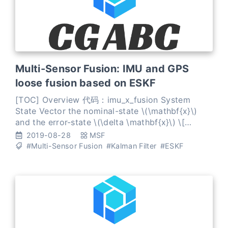
Multi-Sensor Fusion: IMU and GPS
loose fusion based on ESKF
[TOC] Overview 代码：imu_x_fusion System
State Vector the nominal-state \(\mathbf{x}\)
and the error-state \(\delta \mathbf{x}\) \[
\mathbf{x} = \begin{bmatrix} \mathbf{p} \\
2019-08-28
MSF
\mathbf{v} \\ \math
#Multi-Sensor Fusion
#Kalman Filter
#ESKF