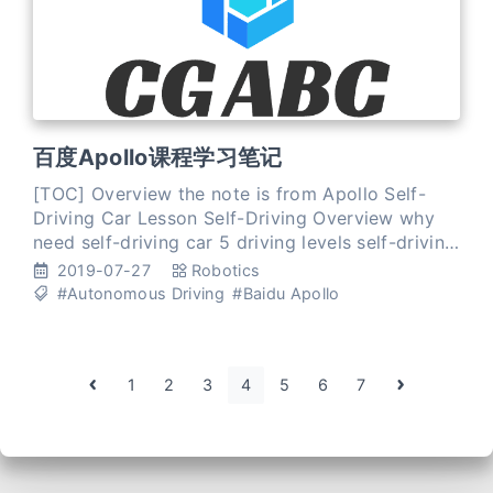
百度Apollo课程学习笔记
[TOC] Overview the note is from Apollo Self-
Driving Car Lesson Self-Driving Overview why
need self-driving car 5 driving levels self-driving
car history how self-driving car work hardware
2019-07-27
Robotics
#Autonomous Driving
#Baidu Apollo
1
2
3
4
5
6
7