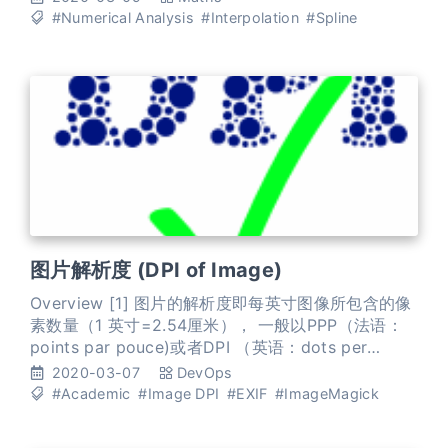
造一个函数作为近似，由于近似的要求不同，二者的
#Numerical Analysis
#Interpolation
#Spline
数学方法上是完全不同的。而面对一个实际问题，究
竟应该用插值还是拟合，有时容易确定，有时则并不
明显。 插值 Comparison of 1D and
图片解析度 (DPI of Image)
Overview [1] 图片的解析度即每英寸图像所包含的像
素数量（1 英寸=2.54厘米）， 一般以PPP（法语：
points par pouce)或者DPI （英语：dots per
inch）为单位。像素（或者点）越多，图像包含的信
2020-03-07
DevOps
息越多（越精确）。例如，300dpi的解析度代表图片
#Academic
#Image DPI
#EXIF
#ImageMagick
在其宽度和高度上各有300像素，因此一共有90 000
像素（300x300 dpi）。 根据这个公式，很容易