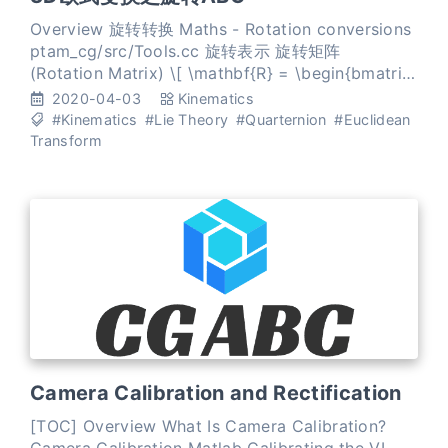
Overview 旋转转换 Maths - Rotation conversions
ptam_cg/src/Tools.cc 旋转表示 旋转矩阵
(Rotation Matrix) \[ \mathbf{R} = \begin{bmatrix}
r_{11} & r_{12} & r_{13} \\ r_{21} & r_{22} & r_{23}
2020-04-03
Kinematics
#Kinematics
#Lie Theory
#Quarternion
#Euclidean
Transform
Camera Calibration and Rectification
[TOC] Overview What Is Camera Calibration?