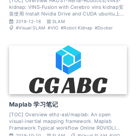
[TOC] Overview HKUST-Aerial-Robotics/VINS-
kidnap: VINS-Fusion with Cerebro vins kidnap安
装使用 Install Nvidia Drive and CUDA ubuntu上安
装NVIDIA驱动和cuda9.0，及NVIDIA-Docker
2019-12-18
SLAM
Install Docker and Nvidia-Docker
#Visual SLAM
#VIO
#Robot Kidnap
#Docker
Maplab 学习笔记
[TOC] Overview ethz-asl/maplab: An open
visual-inertial mapping framework. Maplab
Framework Typical workflow Online ROVIOLI
frontend Offline maplab console a convenient
2019-10-10
SLAM
#Visual SLAM
#VIO