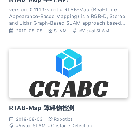
version: 0.11.13-kinetic RTAB-Map (Real-Time
Appearance-Based Mapping) is a RGB-D, Stereo
and Lidar Graph-Based SLAM approach based
on an incremental appearance-based loop
2019-08-08
SLAM
#Visual SLAM
closure detector. RTAB-Map
RTAB-Map 障碍物检测
2019-08-03
Robotics
#Visual SLAM
#Obstacle Detection