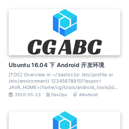
Ubuntu 16.04 下 Android 开发环境
[TOC] Overview in ~/.bashrc(or /etc/profile or
/etc/environment) 1234567891011export
JAVA_HOME=/home/cg/tools/android_tools/jdk1.
8.0_251export
2020-05-23
DevOps
#Android
JRE_HOME=$JAVA_HOME/jreexport
CLASSPATH=.:$JAVA_HOME/lib