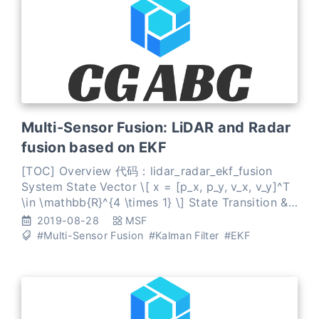
Multi-Sensor Fusion: LiDAR and Radar
fusion based on EKF
[TOC] Overview 代码：lidar_radar_ekf_fusion
System State Vector \[ x = [p_x, p_y, v_x, v_y]^T
\in \mathbb{R}^{4 \times 1} \] State Transition &
Measurement Function State transition function:
2019-08-28
MSF
\[ x^
#Multi-Sensor Fusion
#Kalman Filter
#EKF