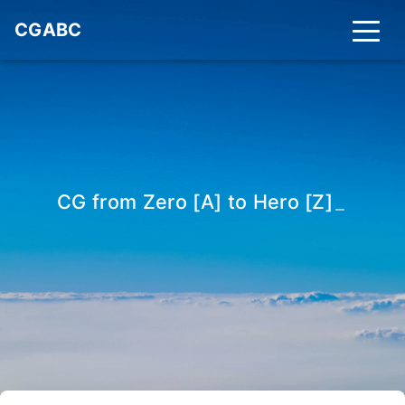
CGABC
CG from Zero [A] to Hero [Z]
_