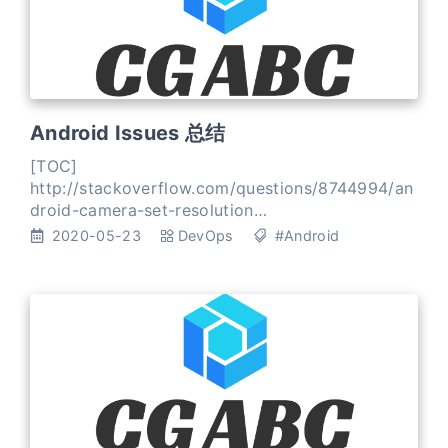
Android Issues 总结
[TOC]
http://stackoverflow.com/questions/8744994/an
droid-camera-set-resolution
http://stackoverflow.com/questions/10913181/ca
2020-05-23
DevOps
#Android
mera-preview-is-not-restarting
http://stackoverflow.com/questions/1091368