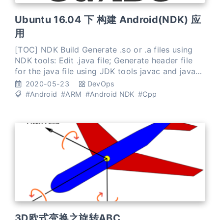
Ubuntu 16.04 下 构建 Android(NDK) 应
用
[TOC] NDK Build Generate .so or .a files using
NDK tools: Edit .java file; Generate header file
for the java file using JDK tools javac and javah;
123# 在 `src` 目录下javac
2020-05-23
DevOps
com/ndk/test/OpenCVTest.javaja
#Android
#ARM
#Android NDK
#Cpp
3D欧式变换之旋转ABC