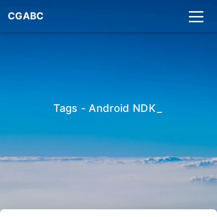
CGABC
Tags - Android NDK
_