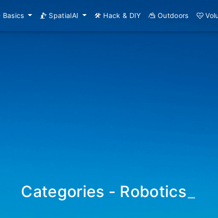
Basics
SpatialAI
Hack & DIY
Outdoors
Vol
Categories - Robotics
_