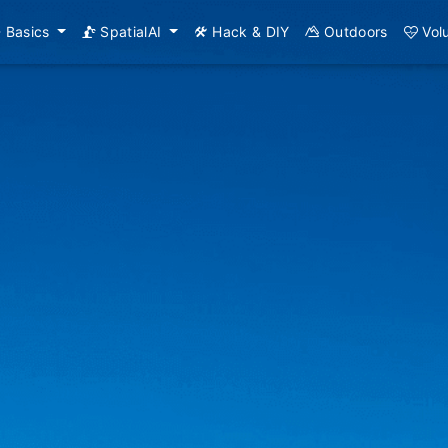
Basics
SpatialAI
Hack & DIY
Outdoors
Vol