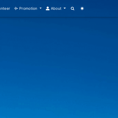
unteer
Promotion
About