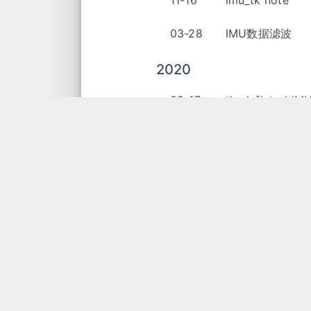
11-16
imu_tk note
03-28
IMU数据滤波
2020
09-17
the Inflated I
05-24
IMU Errors Anal
05-24
IMU Overview
05-24
通过 Arduino
01-09
IMU数据仿真公