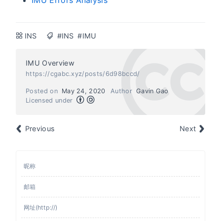
INS
#INS
#IMU
IMU Overview
https://cgabc.xyz/posts/6d98bccd/
Posted on
May 24, 2020
Author
Gavin Gao
Licensed under
Previous
Next