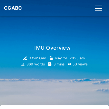
CGABC
IMU Overview
_
Gavin Gao
May 24, 2020 am
869 words
8 mins
53
views