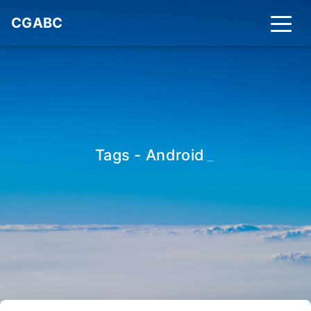
CGABC
Tags - Android
_