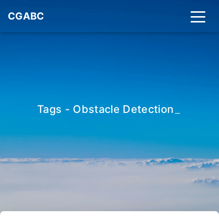
CGABC
Tags - Obstacle Detection
_