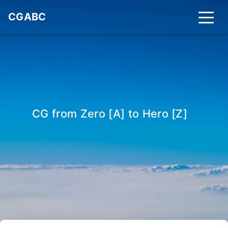
CGABC
CG from Zero [A] to Hero [Z]
_