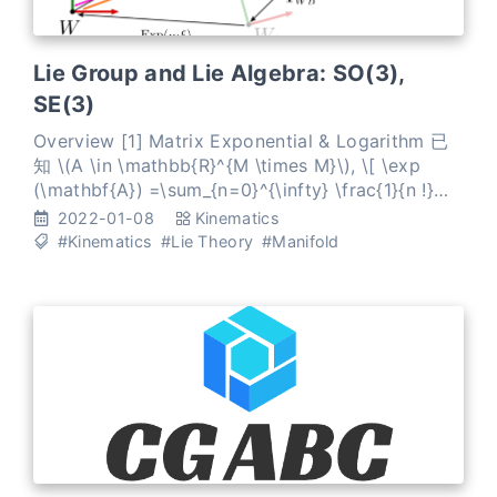
Lie Group and Lie Algebra: SO(3),
SE(3)
Overview [1] Matrix Exponential & Logarithm 已
知 \(A \in \mathbb{R}^{M \times M}\), \[ \exp
(\mathbf{A}) =\sum_{n=0}^{\infty} \frac{1}{n !}
\mathbf{A}^{n} =\mathbf{1}+\mathbf{A}+\frac{1}
2022-01-08
Kinematics
{2 !} \ma
#Kinematics
#Lie Theory
#Manifold