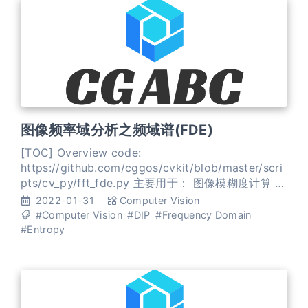
图像频率域分析之频域谱(FDE)
[TOC] Overview code:
https://github.com/cggos/cvkit/blob/master/scri
pts/cv_py/fft_fde.py 主要用于： 图像模糊度计算 镜
头对焦 频域熵(FDE) 计算图像的 频域谱，表示如下 \
2022-01-31
Computer Vision
[ f(i, j) \] 将其 幅度谱 归一化 \[ f_{\text {norm }}(i,
#Computer Vision
#DIP
#Frequency Domain
j)=\frac{1}{\sum_
#Entropy