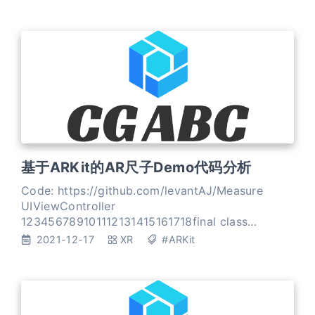
基于ARKit的AR尺子Demo代码分析
Code: https://github.com/levantAJ/Measure
UIViewController
123456789101112131415161718final class
ViewController: UIViewController { override func
2021-12-17
XR
#ARKit
touchesBegan(_ touches: Set<UITouch>,