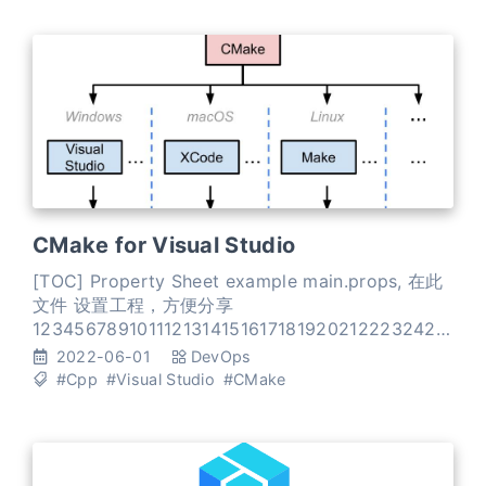
CMake for Visual Studio
[TOC] Property Sheet example main.props, 在此
文件 设置工程，方便分享
12345678910111213141516171819202122232425
262728293031323334<?xml version="1.0"
2022-06-01
DevOps
encoding="utf-8"?><Project
#Cpp
#Visual Studio
#CMake
DefaultTargets="Build" xml