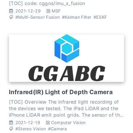
based on ESKF
[TOC] code: cggos/imu_x_fusion
2021-12-29
MSF
#Multi-Sensor Fusion
#Kalman Filter
#ESKF
Infrared(IR) Light of Depth Camera
[TOC] Overview The infrared light recording of
the devices we tested. The iPad LiDAR and the
iPhone LiDAR emit point grids. The sensor of the
Note10+ ToF flashes scattered light. The Pixel
2021-12-19
Computer Vision
uses only i
#Stereo Vision
#Camera