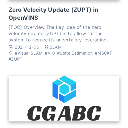
Zero Velocity Update (ZUPT) in
OpenVINS
[TOC] Overview The key idea of the zero
velocity update (ZUPT) is to allow for the
system to reduce its uncertainty leveraging
motion knowledge (i.e. leverage the fact that the
2021-12-06
SLAM
system is stationary).
#Visual SLAM
#VIO
#State Estimation
#MSCKF
#ZUPT