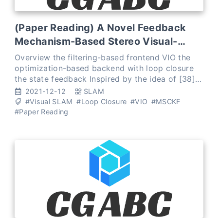
(Paper Reading) A Novel Feedback
Mechanism-Based Stereo Visual-
Inertial SLAM
Overview the filtering-based frontend VIO the
optimization-based backend with loop closure
the state feedback Inspired by the idea of [38],
we feed the optimized state produced by the
2021-12-12
SLAM
backend ba
#Visual SLAM
#Loop Closure
#VIO
#MSCKF
#Paper Reading