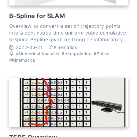
B-Spline for SLAM
Overview to convert a set of trajectory points
into a continuous-time uniform cubic cumulative
b-spline BSpline.ipynb on Google Colaboratory
Uniform Cubic B-Splines in \(\mathbb{SE(3)}\)
2022-03-21
Kinematics
Continuo
#Numerical Analysis
#Interpolation
#Spline
#Kinematics