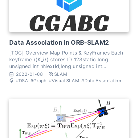
Data Association in ORB-SLAM2
[TOC] Overview Map Points & KeyFrames Each
keyframe \(K_i\) stores ID 123static long
unsigned int nNextId;long unsigned int
mnId;const long unsigned int mnFrameId; camera
2022-01-08
SLAM
pose camera intri
#DSA
#Graph
#Visual SLAM
#Data Association