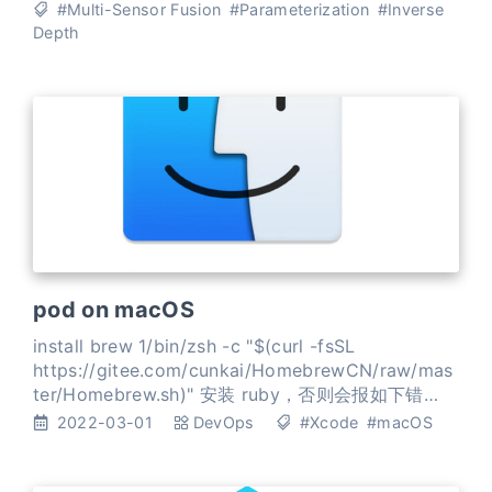
优化还是EKF中，我们关心的都是特征在图像上的投
#Multi-Sensor Fusion
#Parameterization
#Inverse
影与特征参数之间的关系（Jacobian）。 过参数化
Depth
(Overparameterization) 问题 特征参数化之后参数
的个数大于实际表示
pod on macOS
install brew 1/bin/zsh -c "$(curl -fsSL
https://gitee.com/cunkai/HomebrewCN/raw/mas
ter/Homebrew.sh)" 安装 ruby，否则会报如下错
误： ERROR: macbook gem install, You have to
2022-03-01
DevOps
#Xcode
#macOS
install development tools first 1brew