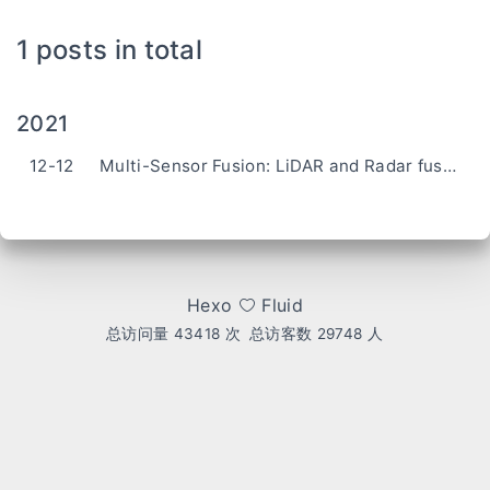
1 posts in total
2021
12-12
Multi-Sensor Fusion: LiDAR and Radar fusion based on UKF
Hexo
Fluid
总访问量
43418
次
总访客数
29748
人