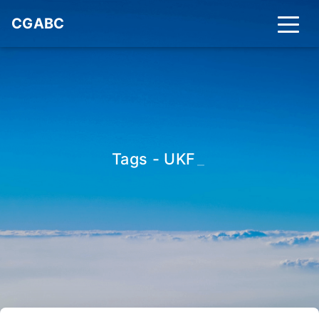
CGABC
Tags - UKF
_