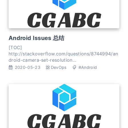
Android Issues 总结
[TOC]
http://stackoverflow.com/questions/8744994/an
droid-camera-set-resolution
http://stackoverflow.com/questions/10913181/ca
2020-05-23
DevOps
#Android
mera-preview-is-not-restarting
http://stackoverflow.com/questions/1091368