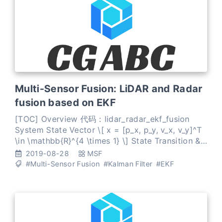
Multi-Sensor Fusion: LiDAR and Radar
fusion based on EKF
[TOC] Overview 代码：lidar_radar_ekf_fusion
System State Vector \[ x = [p_x, p_y, v_x, v_y]^T
\in \mathbb{R}^{4 \times 1} \] State Transition &
Measurement Function State transition function:
2019-08-28
MSF
\[ x^
#Multi-Sensor Fusion
#Kalman Filter
#EKF