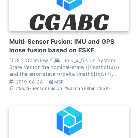
Multi-Sensor Fusion: IMU and GPS
loose fusion based on ESKF
[TOC] Overview 代码：imu_x_fusion System
State Vector the nominal-state \(\mathbf{x}\)
and the error-state \(\delta \mathbf{x}\) \[
\mathbf{x} = \begin{bmatrix} \mathbf{p} \\
2019-08-28
MSF
\mathbf{v} \\ \math
#Multi-Sensor Fusion
#Kalman Filter
#ESKF