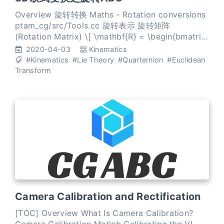
Overview 旋转转换 Maths - Rotation conversions
ptam_cg/src/Tools.cc 旋转表示 旋转矩阵
(Rotation Matrix) \[ \mathbf{R} = \begin{bmatrix}
r_{11} & r_{12} & r_{13} \\ r_{21} & r_{22} & r_{23}
2020-04-03
Kinematics
#Kinematics
#Lie Theory
#Quarternion
#Euclidean
Transform
Camera Calibration and Rectification
[TOC] Overview What Is Camera Calibration?