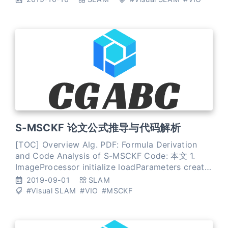
console user interf
S-MSCKF 论文公式推导与代码解析
[TOC] Overview Alg. PDF: Formula Derivation
and Code Analysis of S-MSCKF Code: 本文 1.
ImageProcessor initialize loadParameters create
FastFeatureDetector imuCallback
2019-09-01
SLAM
imu_msg_buffer.push_back(*msg)
#Visual SLAM
#VIO
#MSCKF