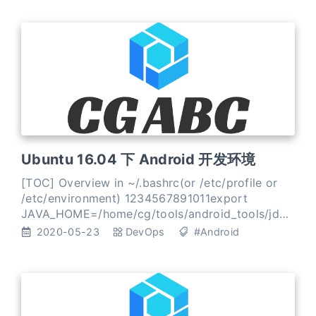
Ubuntu 16.04 下 Android 开发环境
[TOC] Overview in ~/.bashrc(or /etc/profile or
/etc/environment) 1234567891011export
JAVA_HOME=/home/cg/tools/android_tools/jdk1.
8.0_251export
2020-05-23
DevOps
#Android
JRE_HOME=$JAVA_HOME/jreexport
CLASSPATH=.:$JAVA_HOME/lib