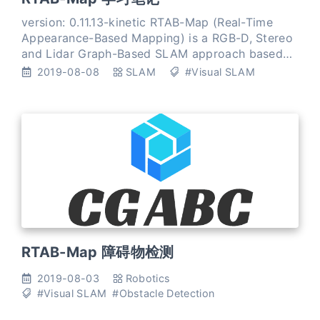
version: 0.11.13-kinetic RTAB-Map (Real-Time
Appearance-Based Mapping) is a RGB-D, Stereo
and Lidar Graph-Based SLAM approach based
on an incremental appearance-based loop
2019-08-08
SLAM
#Visual SLAM
closure detector. RTAB-Map
RTAB-Map 障碍物检测
2019-08-03
Robotics
#Visual SLAM
#Obstacle Detection