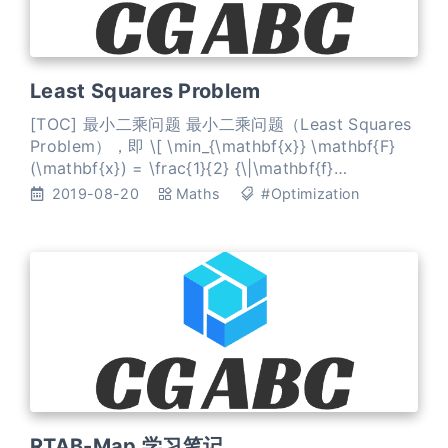
Least Squares Problem
[TOC] 最小二乘问题 最小二乘问题（Least Squares
Problem），即 \[ \min_{\mathbf{x}} \mathbf{F}
(\mathbf{x}) = \frac{1}{2} {\|\mathbf{f}
(\mathbf{x})\|}^2_2 \] 其中，\(\mathbf{F}
2019-08-20
Maths
#Optimization
(\mathbf{x})\) 为 目标函数，\(\mathbf{f}
(\mathbf{x})
RTAB-Map 学习笔记