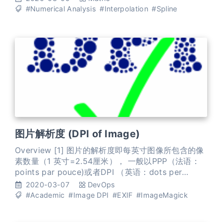
造一个函数作为近似，由于近似的要求不同，二者的
#Numerical Analysis
#Interpolation
#Spline
数学方法上是完全不同的。而面对一个实际问题，究
竟应该用插值还是拟合，有时容易确定，有时则并不
明显。 插值 Comparison of 1D and
图片解析度 (DPI of Image)
Overview [1] 图片的解析度即每英寸图像所包含的像
素数量（1 英寸=2.54厘米）， 一般以PPP（法语：
points par pouce)或者DPI （英语：dots per
inch）为单位。像素（或者点）越多，图像包含的信
2020-03-07
DevOps
息越多（越精确）。例如，300dpi的解析度代表图片
#Academic
#Image DPI
#EXIF
#ImageMagick
在其宽度和高度上各有300像素，因此一共有90 000
像素（300x300 dpi）。 根据这个公式，很容易