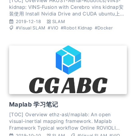
[TOC] Overview HKUST-Aerial-Robotics/VINS-
kidnap: VINS-Fusion with Cerebro vins kidnap安
装使用 Install Nvidia Drive and CUDA ubuntu上安
装NVIDIA驱动和cuda9.0，及NVIDIA-Docker
2019-12-18
SLAM
Install Docker and Nvidia-Docker
#Visual SLAM
#VIO
#Robot Kidnap
#Docker
Maplab 学习笔记
[TOC] Overview ethz-asl/maplab: An open
visual-inertial mapping framework. Maplab
Framework Typical workflow Online ROVIOLI
frontend Offline maplab console a convenient
2019-10-10
SLAM
#Visual SLAM
#VIO