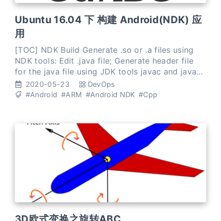
Ubuntu 16.04 下 构建 Android(NDK) 应
用
[TOC] NDK Build Generate .so or .a files using
NDK tools: Edit .java file; Generate header file
for the java file using JDK tools javac and javah;
123# 在 `src` 目录下javac
2020-05-23
DevOps
com/ndk/test/OpenCVTest.javaja
#Android
#ARM
#Android NDK
#Cpp
3D欧式变换之旋转ABC