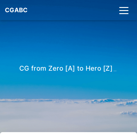
CGABC
CG from Zero [A] to Hero [Z]
_