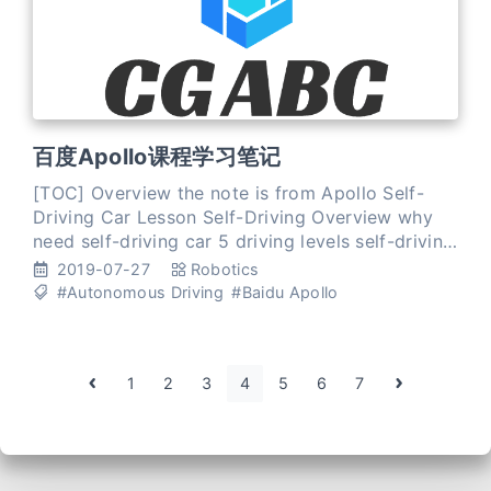
百度Apollo课程学习笔记
[TOC] Overview the note is from Apollo Self-
Driving Car Lesson Self-Driving Overview why
need self-driving car 5 driving levels self-driving
car history how self-driving car work hardware
2019-07-27
Robotics
#Autonomous Driving
#Baidu Apollo
1
2
3
4
5
6
7