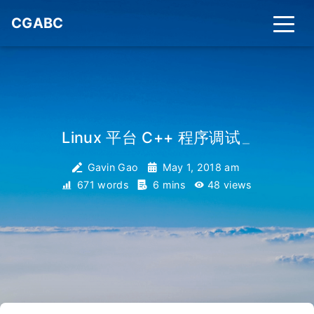
CGABC
Linux 平台 C++ 程序调试
_
Gavin Gao
May 1, 2018 am
671 words
6 mins
48
views