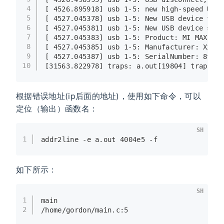
4
[ 4526.895918] usb 1-5: new high-speed USB 
5
[ 4527.045378] usb 1-5: New USB device foun
6
[ 4527.045381] usb 1-5: New USB device stri
7
[ 4527.045383] usb 1-5: Product: MI MAX 2
8
[ 4527.045385] usb 1-5: Manufacturer: Xiaom
9
[ 4527.045387] usb 1-5: SerialNumber: 8fc7d
10
[31563.822978] traps: a.out[19804] 
trap
 div
根据错误地址(ip后面的地址)，使用如下命令，可以
定位（输出）函数名：
SH
1
addr2line -e a.out 4004e5 -f
如下所示：
SH
1
main
2
/home/gordon/main.c:5