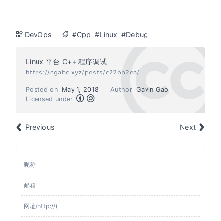
DevOps
#Cpp
#Linux
#Debug
Linux 平台 C++ 程序调试
https://cgabc.xyz/posts/c22bb2ea/
Posted on
May 1, 2018
Author
Gavin Gao
Licensed under
Previous
Next