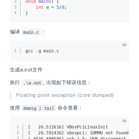
2
void
main
()
 {
3
int
 a = 
5
/
0
;
4
}
编译
：
main.c
SH
1
gcc -g main.c
生成a.out文件
执行
, 出现如下错误信息：
.\a.out
Floating point exception (core dumped)
使用
命令查看：
dmesg | tail
SH
1
[   26.511616] VBoxPciLinuxInit
2
[   26.701426] vboxpci: IOMMU not found (no
3
[ 4526.498595] usb 1-5: USB disconnect, dev