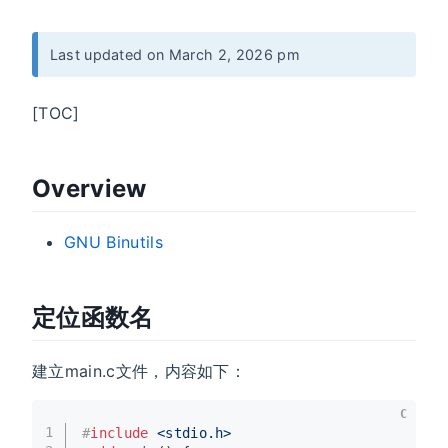
Last updated on March 2, 2026 pm
[TOC]
Overview
GNU Binutils
定位函数名
建立main.c文件，内容如下：
C
1
#
include
<stdio.h>