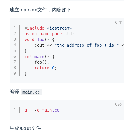
建立main.cc文件，内容如下：
CPP
1
#
include
<iostream>
2
using
namespace
 std;
3
void
foo
()
{
4
    cout << 
"the address of foo() is "
 << (
5
}
6
int
main
()
{
7
foo
();
8
return
0
;
9
}
编译
：
main.cc
CSS
1
g
++ -
g
main
.cc
生成a.out文件