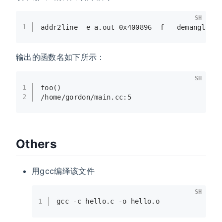
SH
1
addr2line -e a.out 0x400896 -f --demangle=g
输出的函数名如下所示：
SH
1
foo()
2
/home/gordon/main.cc:5
Others
用gcc编绎该文件
SH
1
gcc -c hello.c -o hello.o