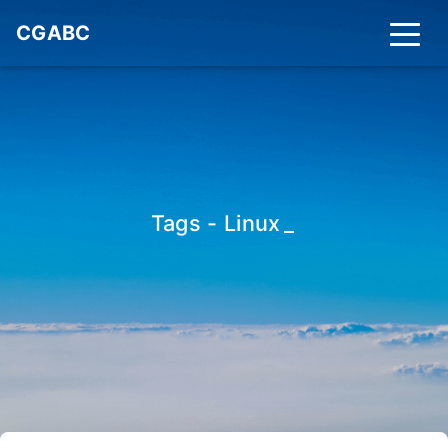
CGABC
Tags - Linux
_