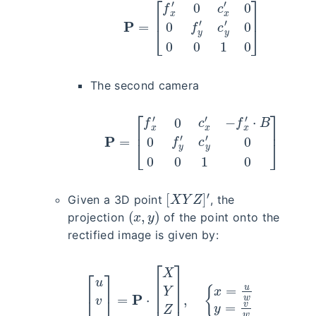
The second camera
P
=
[
f
x
′
0
c
x
′
−
f
x
′
⋅
B
0
f
y
′
c
y
′
0
0
0
1
0
]
[
X
Y
Z
]
′
Given a 3D point
, the
(
x
,
y
)
projection
of the point onto the
rectified image is given by:
[
u
v
w
]
=
P
⋅
[
X
Y
Z
1
]
,
{
x
=
u
w
y
=
v
w