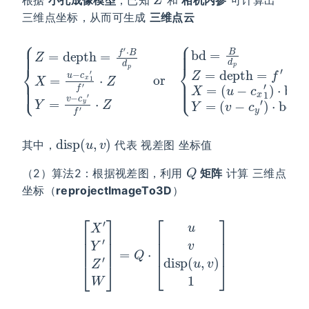
根据
小孔成像模型
，已知
和
相机内参
可计算出
三维点坐标，从而可生成
三维点云
{
Z
=
depth
or
(
{
u
bd
=
−
f
c
=
′
⋅
x
B
B
1
d
d
′
)
p
p
⋅
X
bd
Z
=
=
Y
u
depth
=
−
(
c
v
x
−
1
c
′
=
f
y
′
f
⋅
′
Z
′
)
⋅
bd
⋅
Y
bd
=
X
v
−
=
c
y
′
f
′
⋅
Z
disp
(
u
,
v
)
其中，
代表 视差图 坐标值
Q
（2）算法2：根据视差图，利用
矩阵
计算 三维点
坐标（
reprojectImageTo3D
）
[
X
′
Y
′
Z
′
W
]
=
Q
⋅
[
u
v
disp
(
u
,
v
)
1
]