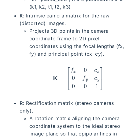
(k1, k2, t1, t2, k3)
K
: Intrinsic camera matrix for the raw
(distorted) images.
Projects 3D points in the camera
coordinate frame to 2D pixel
coordinates using the focal lengths (fx,
fy) and principal point (cx, cy).
K
=
[
f
x
0
c
x
0
f
y
c
y
0
0
1
]
R
: Rectification matrix (stereo cameras
only).
A rotation matrix aligning the camera
coordinate system to the ideal stereo
image plane so that epipolar lines in