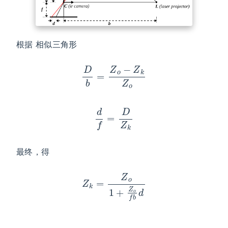
根据 相似三角形
D
b
=
Z
o
−
Z
k
Z
o
d
f
=
D
Z
k
最终，得
Z
k
=
Z
o
1
+
Z
o
f
b
d