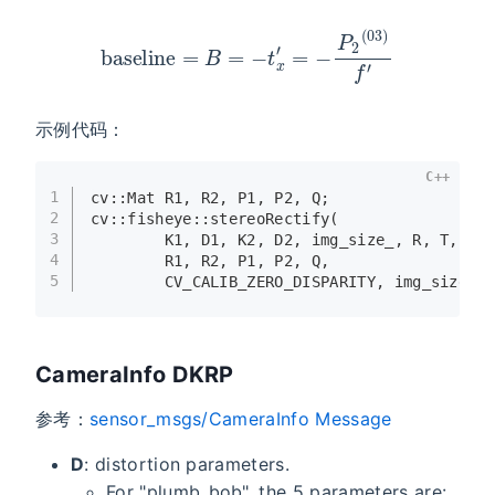
baseline
=
B
=
−
t
x
′
=
−
P
2
(
03
)
f
′
示例代码：
C++
1
cv::Mat R1, R2, P1, P2, Q;
2
cv::fisheye::
stereoRectify
(
3
        K1, D1, K2, D2, img_size_, R, T,
4
        R1, R2, P1, P2, Q,
5
        CV_CALIB_ZERO_DISPARITY, img_size_,
CameraInfo DKRP
参考：
sensor_msgs/CameraInfo Message
D
: distortion parameters.
For "plumb_bob", the 5 parameters are: