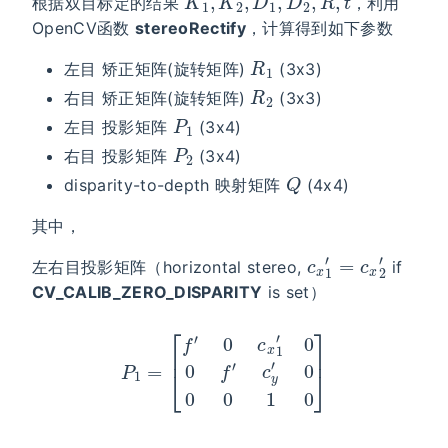
根据双目标定的结果
，利用
OpenCV函数
stereoRectify
，计算得到如下参数
R
1
左目 矫正矩阵(旋转矩阵)
(3x3)
R
2
右目 矫正矩阵(旋转矩阵)
(3x3)
P
1
左目 投影矩阵
(3x4)
P
2
右目 投影矩阵
(3x4)
Q
disparity-to-depth 映射矩阵
(4x4)
其中，
c
x
1
′
=
c
x
2
′
左右目投影矩阵（horizontal stereo,
if
CV_CALIB_ZERO_DISPARITY
is set）
P
1
=
[
f
′
0
c
x
1
′
0
0
f
′
c
y
′
0
0
0
1
0
]
P
2
=
[
f
′
0
c
x
2
′
t
x
′
⋅
f
′
0
f
′
c
y
′
0
0
0
1
0
]