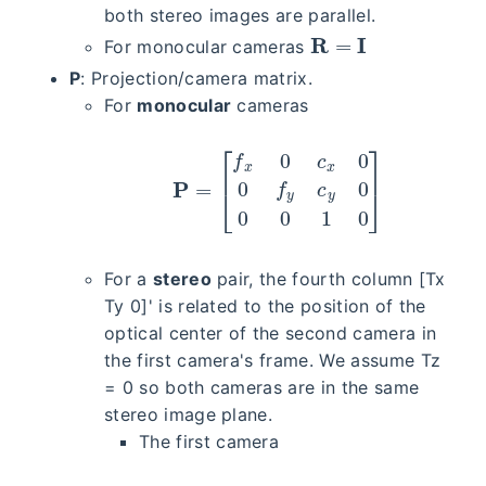
both stereo images are parallel.
R
=
I
For monocular cameras
P
: Projection/camera matrix.
For
monocular
cameras
P
=
[
f
x
0
c
x
0
0
f
y
c
y
0
0
0
1
0
]
For a
stereo
pair, the fourth column [Tx
Ty 0]' is related to the position of the
optical center of the second camera in
the first camera's frame. We assume Tz
= 0 so both cameras are in the same
stereo image plane.
The first camera
P
=
[
f
x
′
0
c
x
′
0
0
f
y
′
c
y
′
0
0
0
1
0
]