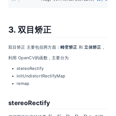
3. 双目矫正
双目矫正 主要包括两方面：
畸变矫正
和
立体矫正
。
利用 OpenCV的函数，主要分为
stereoRectify
initUndistortRectifyMap
remap
stereoRectify
K
1
,
K
2
,
D
1
,
D
2
,
R
,
t