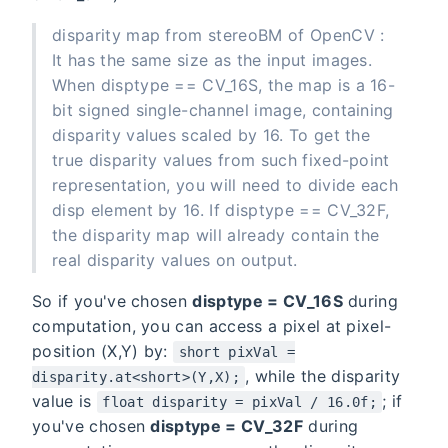
disparity map from stereoBM of OpenCV :
It has the same size as the input images.
When disptype == CV_16S, the map is a 16-
bit signed single-channel image, containing
disparity values scaled by 16. To get the
true disparity values from such fixed-point
representation, you will need to divide each
disp element by 16. If disptype == CV_32F,
the disparity map will already contain the
real disparity values on output.
So if you've chosen
disptype = CV_16S
during
computation, you can access a pixel at pixel-
position (X,Y) by:
short pixVal =
, while the disparity
disparity.at<short>(Y,X);
value is
; if
float disparity = pixVal / 16.0f;
you've chosen
disptype = CV_32F
during