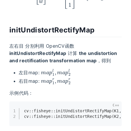
initUndistortRectifyMap
左右目 分别利用 OpenCV函数
initUndistortRectifyMap
计算
the undistortion
and rectification transformation map
，得到
m
a
p
1
l
,
m
a
p
2
l
左目map:
m
a
p
1
r
,
m
a
p
2
r
右目map:
示例代码：
C++
1
cv::fisheye::
initUndistortRectifyMap
(K1, D1
2
cv::fisheye::
initUndistortRectifyMap
(K2, D2