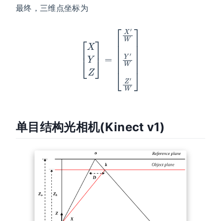
最终，三维点坐标为
[
X
Y
Z
]
=
[
X
′
W
Y
′
W
Z
′
W
]
单目结构光相机(Kinect v1)