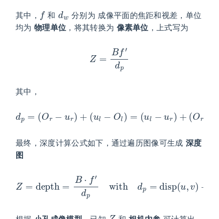
f
d
w
其中，
和
分别为 成像平面的焦距和视差，单位
均为
物理单位
，将其转换为
像素单位
，上式写为
Z
=
B
f
′
d
p
其中，
d
p
=
(
O
r
−
u
r
)
+
(
u
l
−
O
l
)
=
(
u
l
−
u
r
)
+
(
O
r
−
O
l
)
最终，深度计算公式如下，通过遍历图像可生成
深度
图
Z
=
depth
=
B
⋅
f
′
d
p
with
−
c
x
d
1
′
p
)
=
disp
(
u
,
v
)
+
(
c
x
2
′
Z