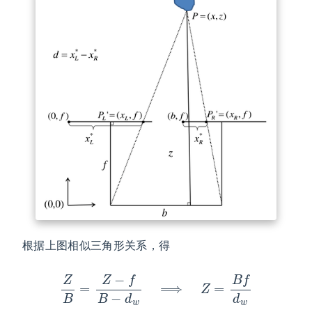
根据上图相似三角形关系，得
Z
B
=
Z
−
f
B
−
d
w
⟹
Z
=
B
f
d
w