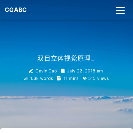
CGABC
双目立体视觉原理
_
Gavin Gao
July 22, 2018 am
1.3k words
11 mins
515
views