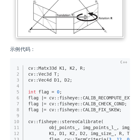
示例代码：
C++
1
cv::Matx33d K1, K2, R;
2
cv::Vec3d T;
3
cv::Vec4d D1, D2;
4
5
int
 flag = 
0
;
6
flag |= cv::fisheye::CALIB_RECOMPUTE_EXTRIN
7
flag |= cv::fisheye::CALIB_CHECK_COND;
8
flag |= cv::fisheye::CALIB_FIX_SKEW;
9
10
cv::fisheye::
stereoCalibrate
(
11
        obj_points_, img_points_l_, img_poi
12
        K1, D1, K2, D2, img_size_, R, T,
13
        flag, cv::
TermCriteria
(
3
, 
12
, 
0
));