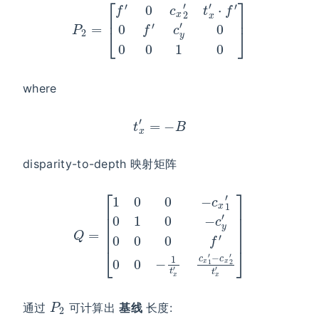
where
t
x
′
=
−
B
disparity-to-depth 映射矩阵
Q
=
[
1
0
0
−
c
x
1
′
0
1
−
0
c
−
x
c
2
y
′
t
′
x
0
′
0
]
0
f
′
0
0
−
1
t
x
′
c
x
1
′
P
2
通过
可计算出
基线
长度: