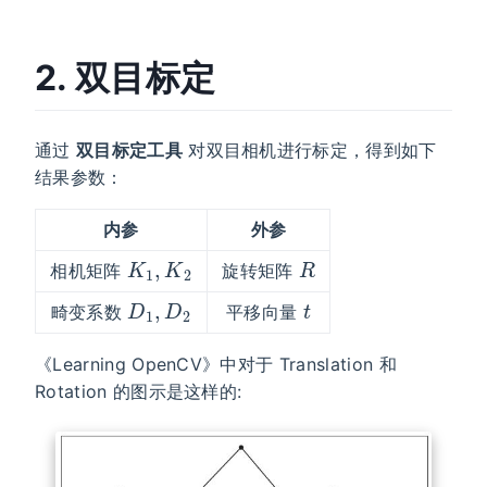
2. 双目标定
通过
双目标定工具
对双目相机进行标定，得到如下
结果参数：
内参
外参
K
1
,
K
2
R
相机矩阵
旋转矩阵
D
1
,
D
2
t
畸变系数
平移向量
《Learning OpenCV》中对于 Translation 和
Rotation 的图示是这样的: