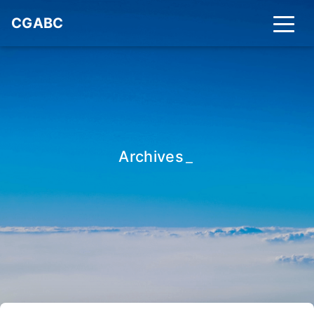
CGABC
Archives
_