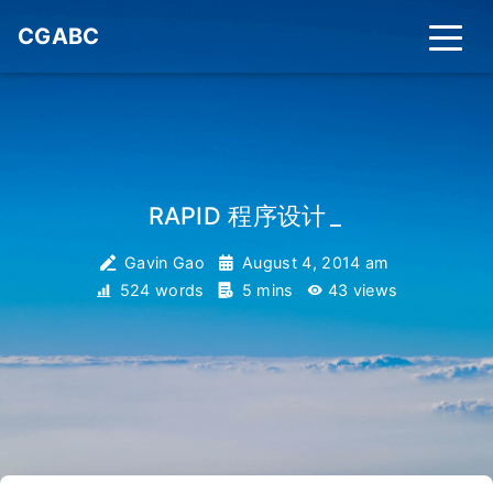
CGABC
RAPID 程序设计
_
Gavin Gao
August 4, 2014 am
524 words
5 mins
43
views