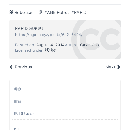
Robotics
#ABB Robot
#RAPID
RAPID 程序设计
https://cgabc.xyz/posts/6d2c6494/
Posted on
August 4, 2014
Author
Gavin Gao
Licensed under
Previous
Next