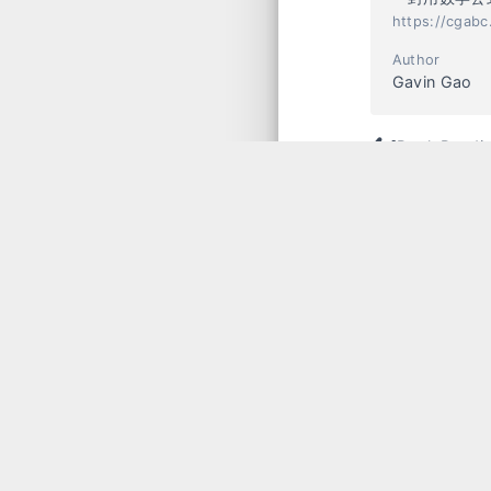
https://cgab
Author
Gavin Gao
[Book Re