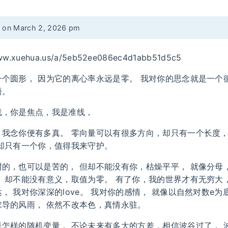
d on March 2, 2026 pm
/www.xuehua.us/a/5eb52ee086ec4d1abb51d5c5
个圆形， 因为它的离心率永远是零。 我对你的思念就是一个
悟。
线，你是焦点，我是准线，
，我念你便有多真。 零向量可以有很多方向，却只有一个长度，
 却只有一个你，值得我来守护。
甜的，也可以是苦的， 但却不能没有你，枯燥平平， 就像分母
 却不能没有意义，取值为零。 有了你，我的世界才有无穷大
， 我对你深深的love。 我对你的感情， 就像以自然对数e
求导的风雨， 依然不改本色，真情永驻。
是怎样的随机变量， 不论未来有多大的方差，相信波谷过了， 