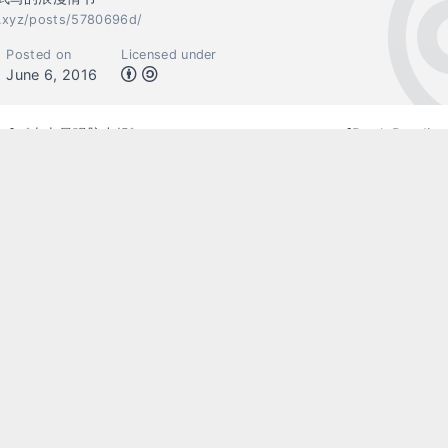
c.xyz/posts/5780696d/
Posted on
Licensed under
June 6, 2016
ading]《史上最强脑力操》
[Book Read