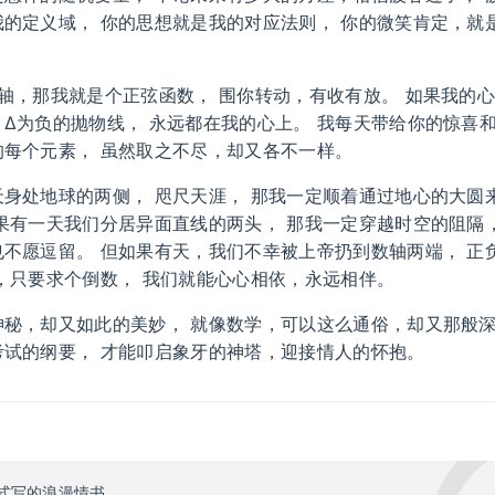
我的定义域， 你的思想就是我的对应法则， 你的微笑肯定，就
轴，那我就是个正弦函数， 围你转动，有收有放。 如果我的心
Δ为负的抛物线， 永远都在我的心上。 我每天带给你的惊喜和
的每个元素， 虽然取之不尽，却又各不一样。
身处地球的两侧， 咫尺天涯， 那我一定顺着通过地心的大圆
果有一天我们分居异面直线的两头， 那我一定穿越时空的阻隔
也不愿逗留。 但如果有天，我们不幸被上帝扔到数轴两端， 正
，只要求个倒数， 我们就能心心相依，永远相伴。
神秘，却又如此的美妙， 就像数学，可以这么通俗，却又那般深
考试的纲要， 才能叩启象牙的神塔，迎接情人的怀抱。
式写的浪漫情书