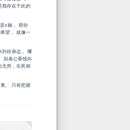
是我存在于此的
是x轴， 那你
希望， 就像一
来到你身边， 哪
， 划条公垂线向
负无穷，生死相
奥。 只有把握