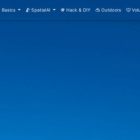
Basics
SpatialAI
Hack & DIY
Outdoors
Vol