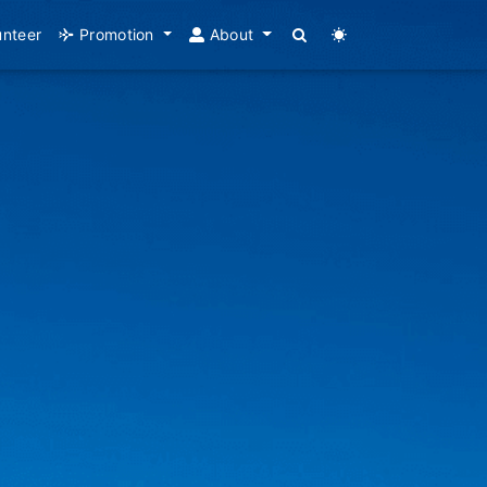
unteer
Promotion
About