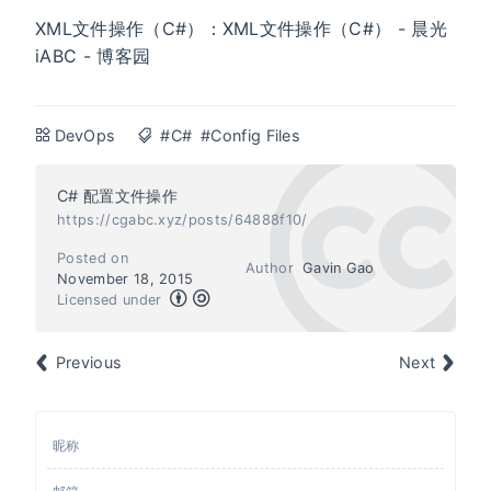
XML文件操作（C#）：XML文件操作（C#） - 晨光
iABC - 博客园
DevOps
#C#
#Config Files
C# 配置文件操作
https://cgabc.xyz/posts/64888f10/
Posted on
Author
Gavin Gao
November 18, 2015
Licensed under
Previous
Next