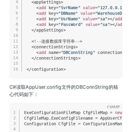
4
  <appSettings>
5
    <
add
 key=
"SvrName"
value
=
"127.0.0.1"
></
6
    <
add
 key=
"DBName"
value
=
"WarehouseDB"
><
7
    <
add
 key=
"UsrName"
value
=
"sa"
></
add
>
8
    <
add
 key=
"PassWord"
value
=
"sa"
></
add
>
9
  </appSettings>
10
11
  <!--连接数据库字符串-->
12
  <connectionStrings>
13
    <
add
 name=
"DBConnString"
 connectionStri
14
  </connectionStrings>
15
16
</configuration>
C#读取AppUser.config文件的DBConnString的核
心代码如下：
CSHARP
1
ExeConfigurationFileMap CfgFileMap = 
new
 Ex
2
CfgFileMap.ExeConfigFilename = AppUserCfgPa
3
Configuration CfgFile = ConfigurationManage
4