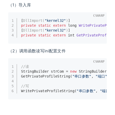
（1）导入库
CSHARP
1
[
DllImport(
"kernel32"
)
]
2
private
static
extern
long
WritePrivateProf
3
[
DllImport(
"kernel32"
)
]
4
private
static
extern
int
GetPrivateProfile
（2）调用函数读写ini配置文件
CSHARP
1
//读
2
StringBuilder strCom = 
new
 StringBuilder(
25
3
GetPrivateProfileString(
"串口参数"
, 
"端口"
, 
"
4
5
//写
6
WritePrivateProfileString(
"串口参数"
, 
"端口"
,