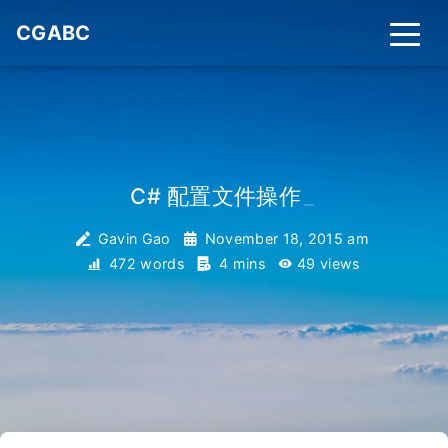
CGABC
C# 配置文件操作
_
Gavin Gao
November 18, 2015 am
472 words
4 mins
49
views