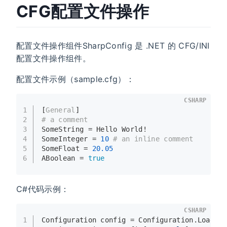
CFG配置文件操作
配置文件操作组件SharpConfig 是 .NET 的 CFG/INI
配置文件操作组件。
配置文件示例（sample.cfg）：
CSHARP
1
[
General
]
2
# a comment
3
SomeString = Hello World!
4
SomeInteger = 
10
# an inline comment
5
SomeFloat = 
20.05
6
ABoolean = 
true
C#代码示例：
CSHARP
1
Configuration config = Configuration.LoadFr