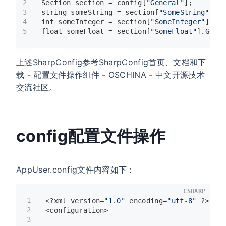
2
Section section = config[
"General"
];
3
string
 someString = section[
"SomeString"
].V
4
int
 someInteger = section[
"SomeInteger"
].Ge
5
float
 someFloat = section[
"SomeFloat"
].GetV
上述SharpConfig参考SharpConfig首页、文档和下
载 - 配置文件操作组件 - OSCHINA - 中文开源技术
交流社区。
config配置文件操作
AppUser.config文件内容如下：
CSHARP
1
<?xml version=
"1.0"
 encoding=
"utf-8"
 ?>
2
<configuration>
3