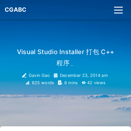
CGABC
Visual Studio Installer 打包 C++
程序
_
Gavin Gao
December 23, 2014 am
625 words
6 mins
42
views