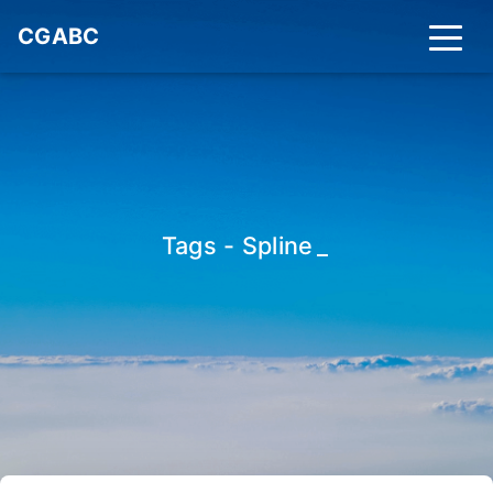
CGABC
Tags - Spline
_