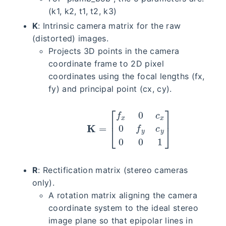
(k1, k2, t1, t2, k3)
K
: Intrinsic camera matrix for the raw
(distorted) images.
Projects 3D points in the camera
coordinate frame to 2D pixel
coordinates using the focal lengths (fx,
fy) and principal point (cx, cy).
K
=
[
f
x
0
c
x
0
f
y
c
y
0
0
1
]
R
: Rectification matrix (stereo cameras
only).
A rotation matrix aligning the camera
coordinate system to the ideal stereo
image plane so that epipolar lines in