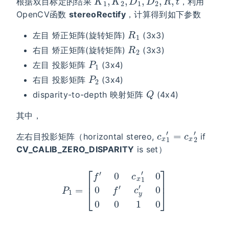
根据双目标定的结果
，利用
OpenCV函数
stereoRectify
，计算得到如下参数
R
1
左目 矫正矩阵(旋转矩阵)
(3x3)
R
2
右目 矫正矩阵(旋转矩阵)
(3x3)
P
1
左目 投影矩阵
(3x4)
P
2
右目 投影矩阵
(3x4)
Q
disparity-to-depth 映射矩阵
(4x4)
其中，
c
x
1
′
=
c
x
2
′
左右目投影矩阵（horizontal stereo,
if
CV_CALIB_ZERO_DISPARITY
is set）
P
1
=
[
f
′
0
c
x
1
′
0
0
f
′
c
y
′
0
0
0
1
0
]
P
2
=
[
f
′
0
c
x
2
′
t
x
′
⋅
f
′
0
f
′
c
y
′
0
0
0
1
0
]