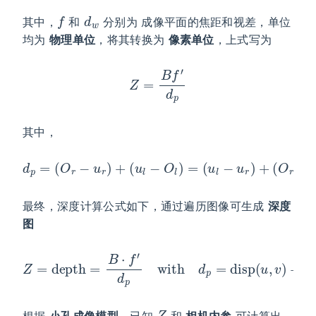
f
d
w
其中，
和
分别为 成像平面的焦距和视差，单位
均为
物理单位
，将其转换为
像素单位
，上式写为
Z
=
B
f
′
d
p
其中，
d
p
=
(
O
r
−
u
r
)
+
(
u
l
−
O
l
)
=
(
u
l
−
u
r
)
+
(
O
r
−
O
l
)
最终，深度计算公式如下，通过遍历图像可生成
深度
图
Z
=
depth
=
B
⋅
f
′
d
p
with
−
c
x
d
1
′
p
)
=
disp
(
u
,
v
)
+
(
c
x
2
′
Z