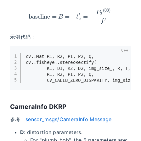
baseline
=
B
=
−
t
x
′
=
−
P
2
(
03
)
f
′
示例代码：
C++
1
cv::Mat R1, R2, P1, P2, Q;
2
cv::fisheye::
stereoRectify
(
3
        K1, D1, K2, D2, img_size_, R, T,
4
        R1, R2, P1, P2, Q,
5
        CV_CALIB_ZERO_DISPARITY, img_size_,
CameraInfo DKRP
参考：
sensor_msgs/CameraInfo Message
D
: distortion parameters.
For "plumb_bob", the 5 parameters are: