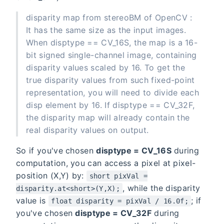
disparity map from stereoBM of OpenCV :
It has the same size as the input images.
When disptype == CV_16S, the map is a 16-
bit signed single-channel image, containing
disparity values scaled by 16. To get the
true disparity values from such fixed-point
representation, you will need to divide each
disp element by 16. If disptype == CV_32F,
the disparity map will already contain the
real disparity values on output.
So if you've chosen
disptype = CV_16S
during
computation, you can access a pixel at pixel-
position (X,Y) by:
short pixVal =
, while the disparity
disparity.at<short>(Y,X);
value is
; if
float disparity = pixVal / 16.0f;
you've chosen
disptype = CV_32F
during