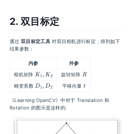
2. 双目标定
通过
双目标定工具
对双目相机进行标定，得到如下
结果参数：
内参
外参
K
1
,
K
2
R
相机矩阵
旋转矩阵
D
1
,
D
2
t
畸变系数
平移向量
《Learning OpenCV》中对于 Translation 和
Rotation 的图示是这样的: