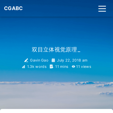
CGABC
双目立体视觉原理
_
Gavin Gao
July 22, 2018 am
1.3k words
11 mins
11
views