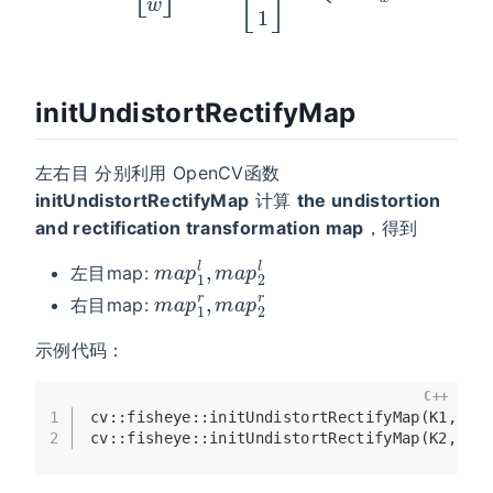
initUndistortRectifyMap
左右目 分别利用 OpenCV函数
initUndistortRectifyMap
计算
the undistortion
and rectification transformation map
，得到
m
a
p
1
l
,
m
a
p
2
l
左目map:
m
a
p
1
r
,
m
a
p
2
r
右目map:
示例代码：
C++
1
cv::fisheye::
initUndistortRectifyMap
(K1, D1
2
cv::fisheye::
initUndistortRectifyMap
(K2, D2