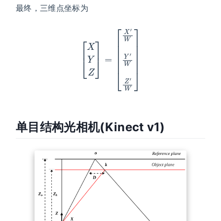
最终，三维点坐标为
[
X
Y
Z
]
=
[
X
′
W
Y
′
W
Z
′
W
]
单目结构光相机(Kinect v1)