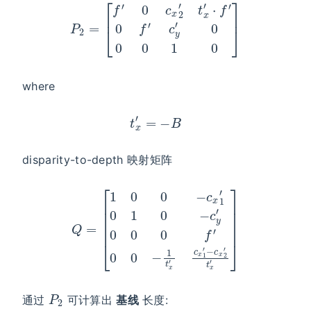
where
t
x
′
=
−
B
disparity-to-depth 映射矩阵
Q
=
[
1
0
0
−
c
x
1
′
0
1
−
0
c
−
x
c
2
y
′
t
′
x
0
′
0
]
0
f
′
0
0
−
1
t
x
′
c
x
1
′
P
2
通过
可计算出
基线
长度: