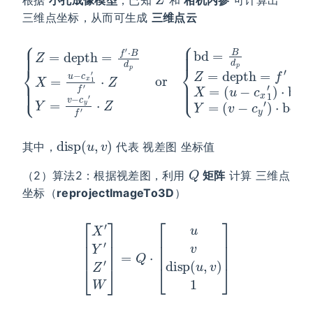
根据
小孔成像模型
，已知
和
相机内参
可计算出
三维点坐标，从而可生成
三维点云
{
Z
=
depth
or
(
{
u
bd
=
−
f
c
=
′
⋅
x
B
B
1
d
d
′
)
p
p
⋅
X
bd
Z
=
=
Y
u
depth
=
−
(
c
v
x
−
1
c
′
=
f
y
′
f
⋅
′
Z
′
)
⋅
bd
⋅
Y
bd
=
X
v
−
=
c
y
′
f
′
⋅
Z
disp
(
u
,
v
)
其中，
代表 视差图 坐标值
Q
（2）算法2：根据视差图，利用
矩阵
计算 三维点
坐标（
reprojectImageTo3D
）
[
X
′
Y
′
Z
′
W
]
=
Q
⋅
[
u
v
disp
(
u
,
v
)
1
]