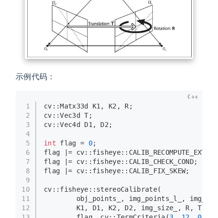
示例代码：
C++
1
cv::Matx33d K1, K2, R;
2
cv::Vec3d T;
3
cv::Vec4d D1, D2;
4
5
int
 flag = 
0
;
6
flag |= cv::fisheye::CALIB_RECOMPUTE_EXTRIN
7
flag |= cv::fisheye::CALIB_CHECK_COND;
8
flag |= cv::fisheye::CALIB_FIX_SKEW;
9
10
cv::fisheye::
stereoCalibrate
(
11
        obj_points_, img_points_l_, img_poi
12
        K1, D1, K2, D2, img_size_, R, T,
13
        flag, cv::
TermCriteria
(
3
, 
12
, 
0
));