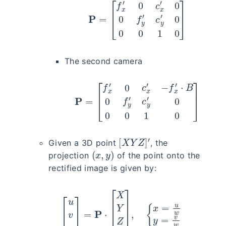
The second camera
P
=
[
f
x
′
0
c
x
′
−
f
x
′
⋅
B
0
f
y
′
c
y
′
0
0
0
1
0
]
[
X
Y
Z
]
′
Given a 3D point
, the
(
x
,
y
)
projection
of the point onto the
rectified image is given by:
[
u
v
w
]
=
P
⋅
[
X
Y
Z
1
]
,
{
x
=
u
w
y
=
v
w