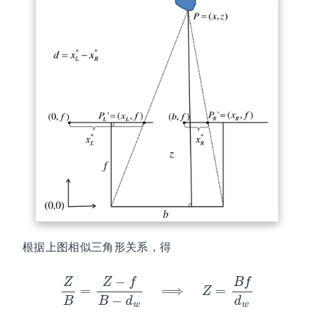
根据上图相似三角形关系，得
Z
B
=
Z
−
f
B
−
d
w
⟹
Z
=
B
f
d
w