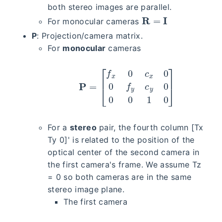
both stereo images are parallel.
R
=
I
For monocular cameras
P
: Projection/camera matrix.
For
monocular
cameras
P
=
[
f
x
0
c
x
0
0
f
y
c
y
0
0
0
1
0
]
For a
stereo
pair, the fourth column [Tx
Ty 0]' is related to the position of the
optical center of the second camera in
the first camera's frame. We assume Tz
= 0 so both cameras are in the same
stereo image plane.
The first camera
P
=
[
f
x
′
0
c
x
′
0
0
f
y
′
c
y
′
0
0
0
1
0
]