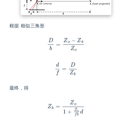
根据 相似三角形
D
b
=
Z
o
−
Z
k
Z
o
d
f
=
D
Z
k
最终，得
Z
k
=
Z
o
1
+
Z
o
f
b
d