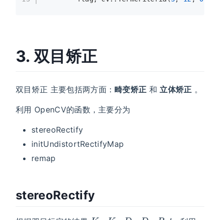
3. 双目矫正
双目矫正 主要包括两方面：
畸变矫正
和
立体矫正
。
利用 OpenCV的函数，主要分为
stereoRectify
initUndistortRectifyMap
remap
stereoRectify
K
1
,
K
2
,
D
1
,
D
2
,
R
,
t