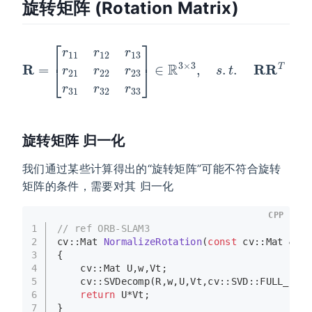
旋转矩阵 (Rotation Matrix)
[
r
11
r
12
r
13
r
21
t
.
r
RR
22
T
r
23
=
I
R
,
r
det
=
31
r
(
32
R
)
=
r
33
1
]
∈
R
3
×
3
,
s
.
旋转矩阵 归一化
我们通过某些计算得出的“旋转矩阵”可能不符合旋转
矩阵的条件，需要对其 归一化
CPP
1
// ref ORB-SLAM3
2
cv::Mat 
NormalizeRotation
(
const
 cv::Mat &R)
3
{
4
    cv::Mat U,w,Vt;
5
    cv::
SVDecomp
(R,w,U,Vt,cv::SVD::FULL_UV)
6
return
 U*Vt;
7
}