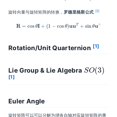
[2]
旋转向量与旋转矩阵的转换，
罗德里格斯公式
R
=
cos
θ
I
+
(
1
−
cos
θ
)
uu
T
+
sin
θ
u
∧
[1]
Rotation/Unit Quarternion
S
O
(
3
)
Lie Group & Lie Algebra
[1]
Euler Angle
旋转矩阵可以可以分解为绕各自轴对应旋转矩阵的乘