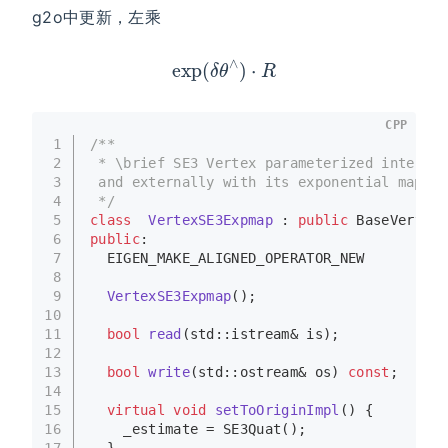
g2o中更新，左乘
exp
(
δ
θ
∧
)
⋅
R
CPP
1
/**
2
 * \brief SE3 Vertex parameterized internal
3
 and externally with its exponential map
4
 */
5
class
VertexSE3Expmap
 : 
public
 BaseVertex<
6
public
:
7
EIGEN_MAKE_ALIGNED_OPERATOR_NEW
8
9
VertexSE3Expmap
()
;
10
11
bool
read
(std::istream& is)
;
12
13
bool
write
(std::ostream& os)
const
;
14
15
virtual
void
setToOriginImpl
()
{
16
    _estimate = 
SE3Quat
();
17
  }