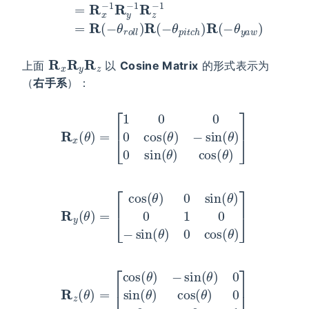
R
x
R
y
R
z
上面
以
Cosine Matrix
的形式表示为
（
右手系
）：
R
x
(
θ
)
=
[
1
0
0
0
cos
(
θ
)
−
sin
(
θ
)
0
sin
(
θ
)
cos
(
θ
)
]
R
y
(
θ
)
=
[
cos
(
θ
)
0
sin
(
θ
)
0
1
0
−
sin
(
θ
)
0
cos
(
θ
)
]
R
z
(
θ
)
=
[
cos
(
θ
)
−
sin
(
θ
)
0
sin
(
θ
)
cos
(
θ
)
0
0
0
1
]