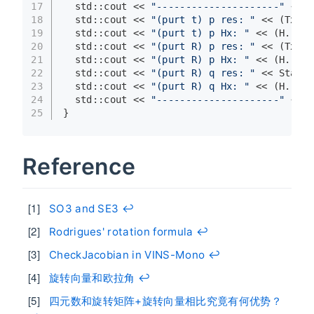
17
  std::cout << 
"---------------------"
 << s
18
  std::cout << 
"(purt t) p res: "
 << (Tx
1.
t
19
  std::cout << 
"(purt t) p Hx: "
 << (H.
bloc
20
  std::cout << 
"(purt R) p res: "
 << (Tx
2.
t
21
  std::cout << 
"(purt R) p Hx: "
 << (H.
bloc
22
  std::cout << 
"(purt R) q res: "
 << State:
23
  std::cout << 
"(purt R) q Hx: "
 << (H.
bloc
24
  std::cout << 
"---------------------"
 << s
25
}
Reference
SO3 and SE3
↩︎
Rodrigues' rotation formula
↩︎
CheckJacobian in VINS-Mono
↩︎
旋转向量和欧拉角
↩︎
四元数和旋转矩阵+旋转向量相比究竟有何优势？