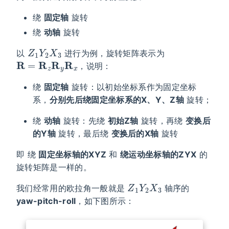
绕
固定轴
旋转
绕
动轴
旋转
Z
1
Y
2
X
3
以
进行为例，旋转矩阵表示为
R
=
R
z
R
y
R
x
，说明：
绕
固定轴
旋转：以初始坐标系作为固定坐标
系，
分别先后绕固定坐标系的X、Y、Z轴
旋转；
绕
动轴
旋转：先绕
初始Z轴
旋转，再绕
变换后
的Y轴
旋转，最后绕
变换后的X轴
旋转
即 绕
固定坐标轴的XYZ
和
绕运动坐标轴的ZYX
的
旋转矩阵是一样的。
Z
1
Y
2
X
3
我们经常用的欧拉角一般就是
轴序的
yaw-pitch-roll
，如下图所示：