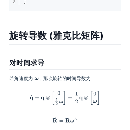
8
}
旋转导数 (雅克比矩阵)
对时间求导
ω
若角速度为
，那么旋转的时间导数为
q
˙
=
q
⊗
[
0
1
2
ω
]
=
1
2
q
⊗
[
0
ω
]
R
˙
=
R
ω
∧