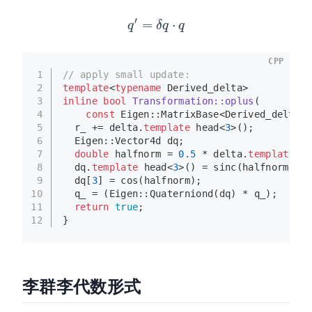
q
′
=
δ
q
⋅
q
CPP
1
// apply small update:
2
template
<
typename
 Derived_delta>
3
inline
bool
Transformation::oplus
(
4
const
 Eigen::MatrixBase<Derived_delta> 
5
  r_ += delta.
template
head
<
3
>();
6
  Eigen::Vector4d dq;
7
double
 halfnorm = 
0.5
 * delta.
template
ta
8
  dq.
template
head
<
3
>() = 
sinc
(halfnorm) * 
9
  dq[
3
] = 
cos
(halfnorm);
10
  q_ = (Eigen::
Quaterniond
(dq) * q_);
11
return
true
;
12
}
李群李代数形式