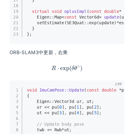
18
19
virtual
void
oplusImpl
(
const
double
* upda
20
Eigen::Map<
const
 Vector6d> 
update
(updat
21
setEstimate
(SE3Quat::
exp
(update)*
estima
22
  }
23
};
ORB-SLAM3中更新，右乘
R
⋅
exp
(
δ
θ
∧
)
CPP
1
void
ImuCamPose::Update
(
const
double
 *pu)
2
{
3
    Eigen::Vector3d ur, ut;
4
    ur << pu[
0
], pu[
1
], pu[
2
];
5
    ut << pu[
3
], pu[
4
], pu[
5
];
6
7
// Update body pose
8
    twb += Rwb*ut;