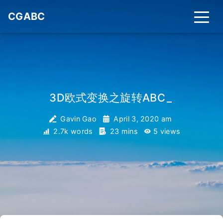
CGABC
3D欧式变换之旋转ABC
_
Gavin Gao
April 3, 2020 am
2.7k words
23 mins
5
views