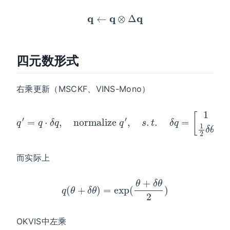
q
←
q
⊗
Δ
q
四元数形式
右乘更新（MSCKF、VINS-Mono）
q
′
=
q
⋅
δ
q
,
normalize
q
′
,
s
.
t
.
δ
q
=
[
1
1
2
δ
θ
]
而实际上
q
(
θ
+
δ
θ
)
=
exp
(
θ
+
δ
θ
2
)
OKVIS中左乘