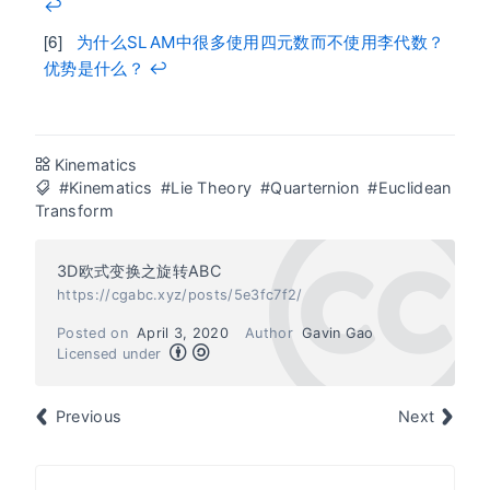
↩︎
为什么SLAM中很多使用四元数而不使用李代数？
优势是什么？
↩︎
Kinematics
#Kinematics
#Lie Theory
#Quarternion
#Euclidean
Transform
3D欧式变换之旋转ABC
https://cgabc.xyz/posts/5e3fc7f2/
Posted on
April 3, 2020
Author
Gavin Gao
Licensed under
Previous
Next