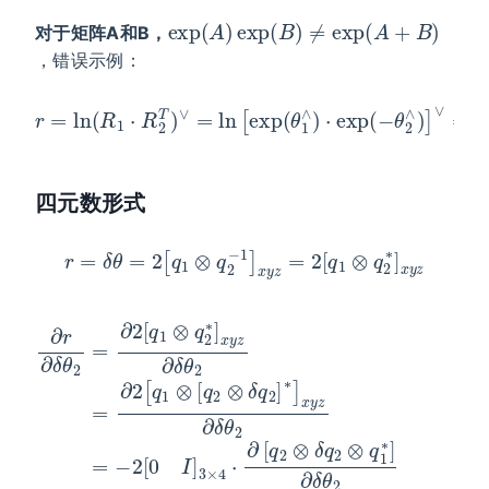
exp
(
A
)
exp
(
B
)
≠
exp
(
A
+
B
)
对于矩阵A和B，
，错误示例：
r
=
ln
(
R
1
⋅
R
2
T
)
∨
=
∨
ln
=
[
θ
exp
1
−
θ
(
θ
2
1
∧
)
⋅
exp
(
−
θ
2
∧
)
]
四元数形式
r
=
δ
θ
=
2
[
q
1
⊗
q
2
−
1
]
x
y
z
=
2
[
q
1
⊗
q
2
∗
]
x
y
z
∂
q
δ
2
2
r
q
1
⊗
⊗
∂
∗
2
q
δ
δ
)
]
⋅
θ
q
1
∂
∂
∗
2
2
δ
[
]
1
=
]
q
∂
1
∗
∂
2
δ
2
]
2
⋅
x
θ
θ
∂
y
[
2
2
δ
q
z
=
]
q
1
∂
∂
−
⊗
2
δ
θ
2
)
∂
θ
q
2
⋅
[
θ
[
2
0
2
=
0
2
=
I
∗
−
I
]
=
]
]
−
3
[
4
x
−
0
2
×
y
×
2
I
[
4
]
z
3
0
[
3
∂
⋅
0
I
∂
×
]
δ
I
3
]
[
4
θ
3
L
×
2
⋅
(
×
L
4
q
=
(
4
⋅
2
q
∂
∂
⋅
)
2
L
2
[
⋅
q
R
(
)
[
q
⋅
q
2
(
R
2
q
1
⊗
(
⊗
)
1
q
⋅
δ
∗
R
1
[
)
q
q
∗
(
⋅