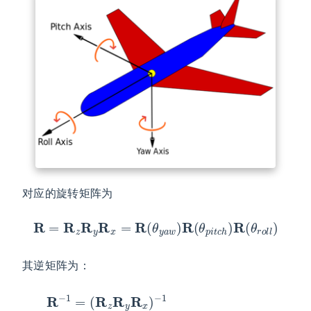
对应的旋转矩阵为
R
=
R
z
R
y
R
x
=
R
(
θ
y
a
w
)
R
(
θ
p
i
t
c
h
)
R
(
θ
r
o
l
l
)
其逆矩阵为：
−
1
=
R
x
−
1
R
y
−
R
1
R
−
R
z
1
=
−
(
−
(
1
R
θ
=
y
z
R
a
R
(
w
−
y
R
θ
)
r
x
o
)
l
l
)
R
(
−
θ
p
i
t
c
h
)