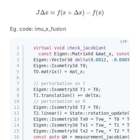
J
Δ
x
≈
f
(
x
+
Δ
x
)
−
f
(
x
)
Eg. code: imu_x_fusion
CPP
1
virtual
void
check_jacobian
(
2
const
 Eigen::MatrixXd &mat_x, 
const
 Eig
3
Eigen::Vector3d 
delta
(
0.0012
, 
-0.00034
, 
-
4
  Eigen::Isometry3d T0;
5
  T
0.
matrix
() = mat_x;
6
7
// perturbation on t
8
  Eigen::Isometry3d T1 = T0;
9
  T
1.
translation
() += delta;
10
// perturbation on R
11
  Eigen::Isometry3d T2 = T0;
12
  T
2.l
inear() = State::
rotation_update
(T
2.l
13
  Eigen::Isometry3d Tx0 = Tvw_ * T0 * Tcb_.
14
  Eigen::Isometry3d Tx1 = Tvw_ * T1 * Tcb_.
15
  Eigen::Isometry3d Tx2 = Tvw_ * T2 * Tcb_.
16
const
auto
 &H = 
measurement_jacobian
(mat_