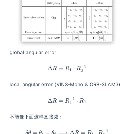
global angular error
Δ
R
=
R
1
⋅
R
2
−
1
local angular error (VINS-Mono & ORB-SLAM3)
Δ
R
=
R
2
−
1
⋅
R
1
不能像下面这样直接减：
δ
θ
=
θ
1
−
θ
2
⟶
Δ
R
=
R
1
⋅
R
2
−
1