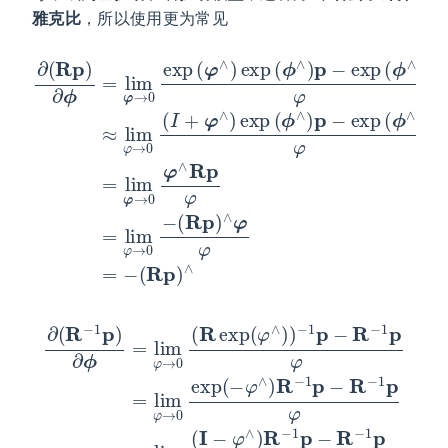
雅克比
，所以使用更为常见
exp
∂
(
(
ϕ
R
ϕ
∧
p
∧
)
)
∂
p
)
p
ϕ
φ
φ
=
≈
=
lim
lim
lim
(
R
φ
φ
p
φ
→
→
)
∧
→
0
0
φ
0
exp
(
φ
I
φ
+
=
∧
φ
−
(
R
∧
φ
(
p
R
)
∧
exp
φ
p
)
exp
=
)
∧
lim
(
ϕ
(
∧
φ
ϕ
)
→
∧
p
)
−
0
p
−
exp
−
(
−
1
1
p
→
p
φ
−
0
∂
≈
R
−
(
lim
R
−
φ
−
1
∧
φ
p
1
R
φ
p
→
−
)
=
∂
0
1
lim
p
ϕ
(
I
φ
−
=
(
φ
=
φ
lim
R
→
lim
∧
−
φ
1
)
0
R
p
φ
exp
→
−
)
→
∧
0
1
p
0
(
(
R
−
−
(
R
exp
φ
R
−
−
∧
1
1
)
p
(
p
R
φ
)
φ
−
∧
∧
=
1
φ
)
p
lim
)
φ
−
=
R
φ
−