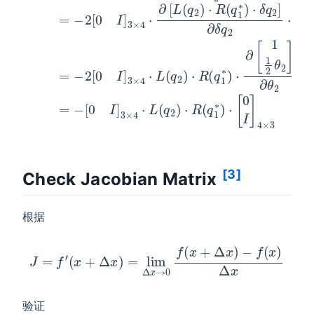
[3]
Check Jacobian Matrix
根据
J
=
f
′
(
x
+
Δ
x
)
=
lim
Δ
x
→
0
f
(
x
+
Δ
x
)
−
f
(
x
)
Δ
x
验证