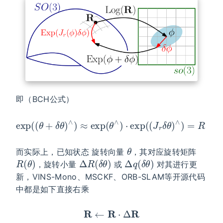
即（BCH公式）
exp
(
(
θ
+
δ
θ
)
∧
)
≈
exp
exp
(
(
(
J
θ
r
∧
δ
θ
)
⋅
)
exp
∧
)
(
(
J
r
δ
θ
)
∧
)
=
R
⋅
θ
而实际上，已知状态 旋转向量
，其对应旋转矩阵
R
(
θ
)
Δ
R
(
δ
θ
)
Δ
q
(
δ
θ
)
，旋转小量
或
对其进行更
新，VINS-Mono、MSCKF、ORB-SLAM等开源代码
中都是如下直接右乘
R
←
R
⋅
Δ
R