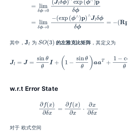
J
l
S
O
(
3
)
其中，
为
的左雅克比矩阵
，其定义为
J
l
=
J
=
sin
θ
θ
I
+
(
1
−
sin
θ
θ
)
a
a
T
+
1
−
cos
θ
θ
a
∧
w.r.t Error State
∂
f
(
x
)
∂
δ
x
=
∂
f
(
x
)
∂
x
⋅
∂
x
∂
δ
x
对于 欧式空间