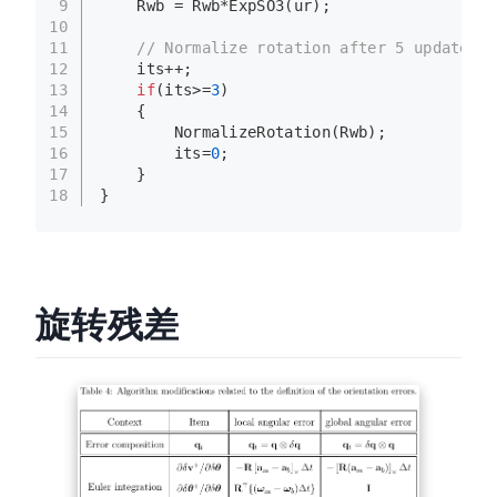
9
    Rwb = Rwb*
ExpSO3
(ur);
10
11
// Normalize rotation after 5 updates
12
    its++;
13
if
(its>=
3
)
14
    {
15
NormalizeRotation
(Rwb);
16
        its=
0
;
17
    }
18
}
旋转残差