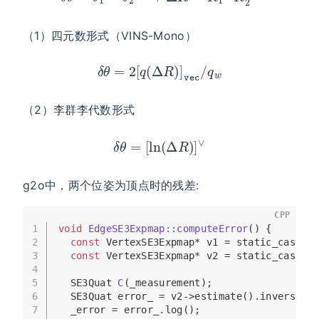
（1）四元数形式（VINS-Mono）
δ
θ
=
2
[
q
(
Δ
R
)
]
vec
/
q
w
（2）李群李代数形式
δ
θ
=
[
ln
(
Δ
R
)
]
∨
g2o中，两个位姿为顶点时的残差:
CPP
1
void
EdgeSE3Expmap::computeError
()
{
2
const
 VertexSE3Expmap* v1 = 
static_cast
<
c
3
const
 VertexSE3Expmap* v2 = 
static_cast
<
c
4
5
SE3Quat 
C
(_measurement)
;
6
  SE3Quat error_ = v2->
estimate
().
inverse
()
7
  _error = error_.
log
();