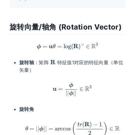
旋转向量/轴角 (Rotation Vector)
ϕ
=
u
θ
=
log
(
R
)
∨
∈
R
3
R
旋转轴
：矩阵
特征值1对应的特征向量（单位
矢量）
u
=
ϕ
|
|
ϕ
|
|
∈
R
3
旋转角
θ
=
|
|
ϕ
|
|
=
arccos
(
t
r
(
R
)
−
1
2
)
∈
R