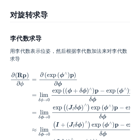
对旋转求导
李代数求导
用李代数表示位姿，然后根据李代数加法来对李代数
求导
∂
(
(
(
ϕ
(
J
J
R
→
l
l
+
δ
δ
p
δ
ϕ
ϕ
0
)
(
ϕ
∂
exp
)
)
(
∧
∧
J
)
ϕ
∧
l
)
)
δ
=
exp
exp
)
(
ϕ
∂
p
ϕ
)
(
−
∧
∧
exp
exp
(
(
)
exp
ϕ
ϕ
p
∧
∧
)
(
∧
(
ϕ
)
)
→
ϕ
(
p
p
J
∧
ϕ
∧
−
−
l
0
∧
δ
)
exp
exp
)
p
(
ϕ
p
)
I
)
+
p
δ
δ
∂
δ
ϕ
ϕ
ϕ
(
(
ϕ
ϕ
ϕ
=
=
=
=
∧
∧
−
lim
lim
lim
(
)
)
R
p
p
δ
δ
δ
δ
p
δ
ϕ
ϕ
ϕ
ϕ
)
ϕ
∧
→
→
≈
=
→
J
lim
lim
0
0
l
0
exp
exp
−
δ
δ
ϕ
ϕ
(
(