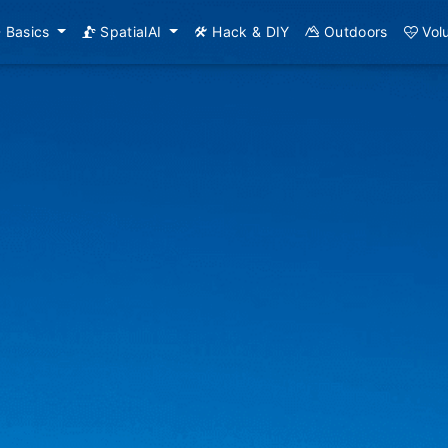
Basics
SpatialAI
Hack & DIY
Outdoors
Vol