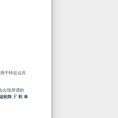
用于特征点共
会出现所谓的
F
础矩阵
和 单