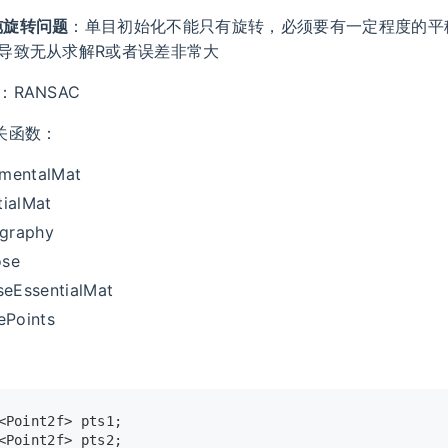
纯旋转问题
：单目初始化不能只有旋转，必须要有一定程度的平
，导致无从求解R或者误差非常大
：RANSAC
相关函数：
amentalMat
tialMat
graphy
ose
eEssentialMat
tePoints
：
<Point2f> pts1;
<Point2f> pts2;