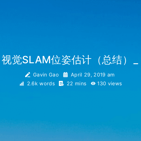
视觉SLAM位姿估计（总结）
_
Gavin Gao
April 29, 2019 am
2.6k words
22 mins
130
views