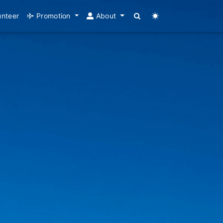
unteer
Promotion
About