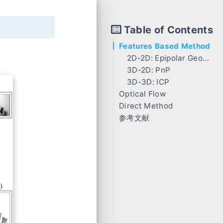
Table of Contents
Features Based Method
2D-2D: Epipolar Geometry
3D-2D: PnP
3D-3D: ICP
DLT
Optical Flow
P3P
线性代数方式
Direct Method
LK光流
EPnP
参考文献
分类
Motion Only BA（非线性优化）
讨论