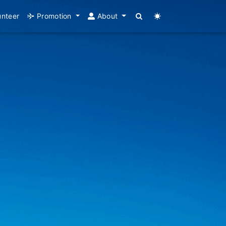
unteer
Promotion
About