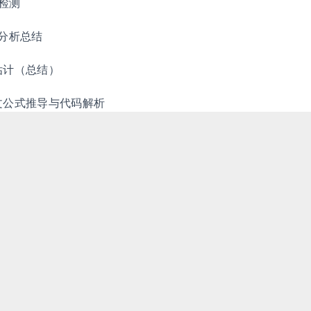
环检测
码分析总结
估计（总结）
 论文公式推导与代码解析
 下 VINS-Mono 的安装和使用(RealSense ZR300)
1
2
3
Hexo
Fluid
总访问量
43342
次
总访客数
29672
人