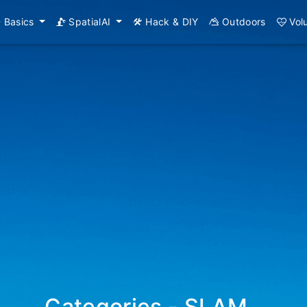
Basics
SpatialAI
Hack & DIY
Outdoors
Vol
Categories - SLAM
_