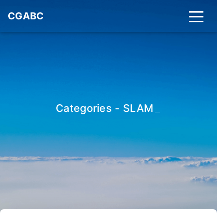
CGABC
Categories - SLAM
_