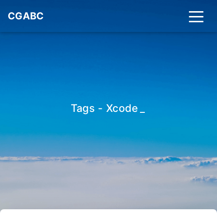
CGABC
Tags - Xcode
_