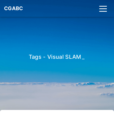
CGABC
Tags - Visual SLAM
_