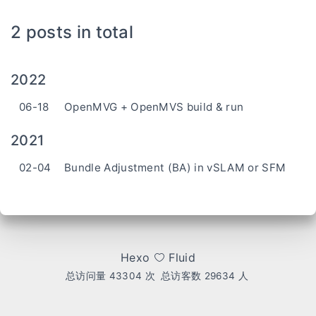
2 posts in total
2022
06-18
OpenMVG + OpenMVS build & run
2021
02-04
Bundle Adjustment (BA) in vSLAM or SFM
Hexo
Fluid
总访问量
43304
次
总访客数
29634
人