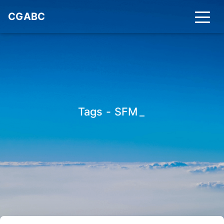
CGABC
Tags - SFM
_