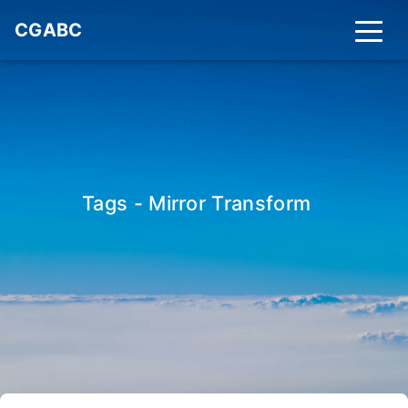
CGABC
Tags - Mirror Transform
_