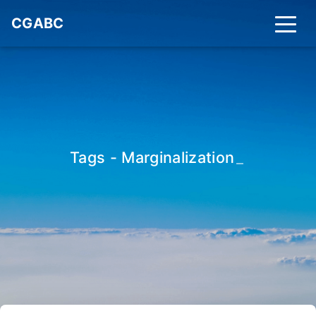
CGABC
Tags - Marginalization
_