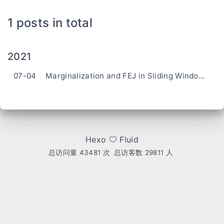
1 posts in total
2021
07-04
Marginalization and FEJ in Sliding Window VIO
Hexo
Fluid
总访问量
43481
次
总访客数
29811
人