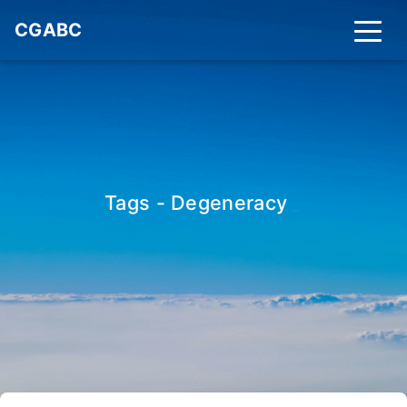
CGABC
Tags - Degeneracy
_