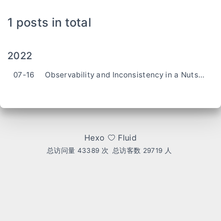
1 posts in total
2022
07-16
Observability and Inconsistency in a Nutshell
Hexo
Fluid
总访问量
43389
次
总访客数
29719
人