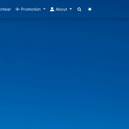
unteer
Promotion
About