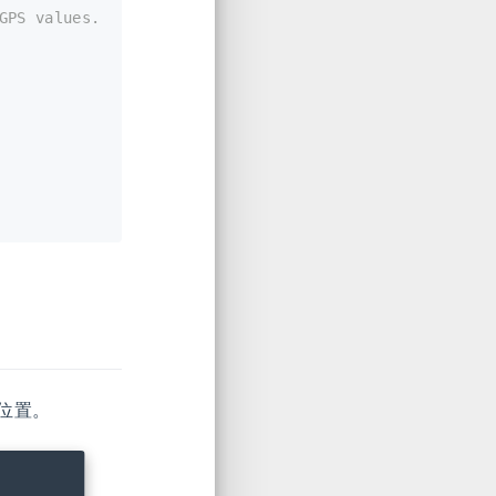
GPS values.
位置。