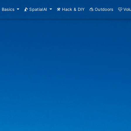
Basics
SpatialAI
Hack & DIY
Outdoors
Vol