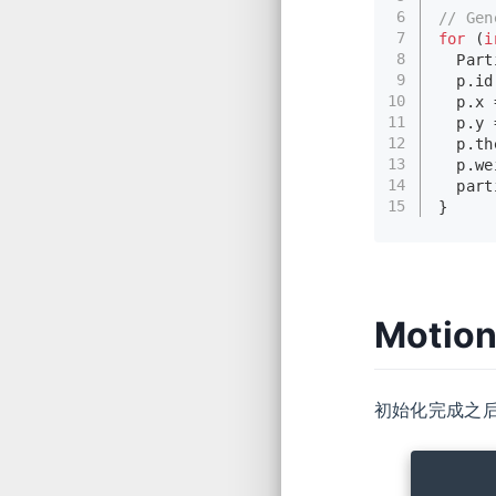
6
// Gen
7
for
 (
i
8
  Part
9
  p.id
10
  p.x 
11
  p.y 
12
  p.th
13
  p.we
14
  part
15
}
Motion
初始化完成之