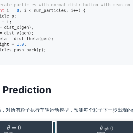
erate particles with normal distribution with mean on 
nt
 i = 
0
; i < num_particles; i++) {
icle p;
 = i;
= 
dist_x
(gen);
= 
dist_y
(gen);
eta = 
dist_theta
(gen);
ight = 
1.0
;
icles.
push_back
(p);
 Prediction
后，对所有粒子执行车辆运动模型，预测每个粒子下一步出现的