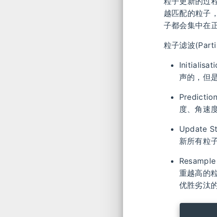
粒子更新的过程类
越匹配的粒子，
子都会集中在
粒子滤波(Parti
Initia
声的，但
Predict
度、角速
Update
新所有粒子(
Resampl
重越高的
优胜劣汰