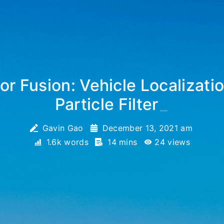
or Fusion: Vehicle Localizati
Particle Filter
_
Gavin Gao
December 13, 2021 am
1.6k words
14 mins
24
views