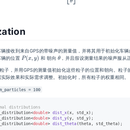
ization
辆接收到来自GPS的带噪声的测量值，并将其用于初始化车辆
P
(
x
,
y
)
θ
车辆的位置
和 朝向
，并且假设测量结果的噪声服从
个粒子，并用GPS的测量值初始化这些粒子的位置和朝向。粒子
据实际效果和实际需求调整。初始化时，所有粒子的权重相同。
m_particles = 100
mal distributions
_distribution<
double
> 
dist_x
(x, std_x)
;
_distribution<
double
> 
dist_y
(y, std_y)
;
_distribution<
double
> 
dist_theta
(theta, std_theta)
;