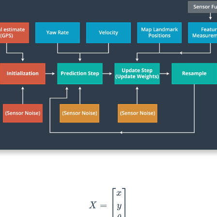
X
=
[
x
y
θ
]