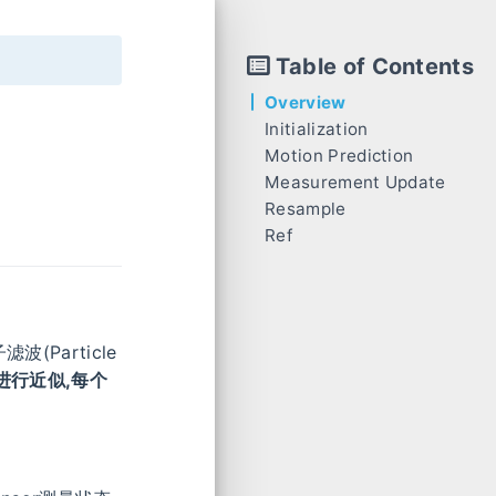
Table of Contents
Overview
Initialization
Motion Prediction
Measurement Update
Resample
Coordinates Transformation
Ref
Data Association
Update Weights
(Particle
进行近似,每个