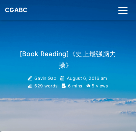
CGABC
[Book Reading]《史上最强脑力
操》
_
Gavin Gao
August 6, 2016 am
629 words
6 mins
5
views