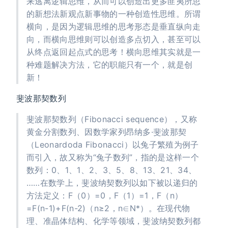
来逃离逻辑思维，从而可以创造出更多匪夷所思
的新想法新观点新事物的一种创造性思维。所谓
横向，是因为逻辑思维的思考形态是垂直纵向走
向，而横向思维则可以创造多点切入，甚至可以
从终点返回起点式的思考！横向思维其实就是一
种难题解决方法，它的职能只有一个，就是创
新！
斐波那契数列
斐波那契数列（Fibonacci sequence），又称
黄金分割数列、因数学家列昂纳多·斐波那契
（Leonardoda Fibonacci）以兔子繁殖为例子
而引入，故又称为“兔子数列”，指的是这样一个
数列：0、1、1、2、3、5、8、13、21、34、
……在数学上，斐波纳契数列以如下被以递归的
方法定义：F（0）=0，F（1）=1，F（n）
=F(n-1)+F(n-2)（n≥2，n∈N*）。在现代物
理、准晶体结构、化学等领域，斐波纳契数列都