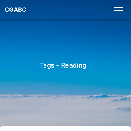
CGABC
Tags - Reading
_