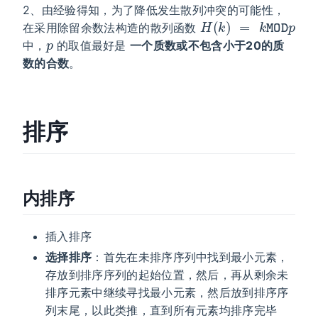
2、由经验得知，为了降低发生散列冲突的可能性，
H
k
MOD
(
k
)
=
p
在采用除留余数法构造的散列函数
p
中，
的取值最好是
一个质数或不包含小于20的质
数的合数
。
排序
内排序
插入排序
选择排序
：首先在未排序序列中找到最小元素，
存放到排序序列的起始位置，然后，再从剩余未
排序元素中继续寻找最小元素，然后放到排序序
列末尾，以此类推，直到所有元素均排序完毕