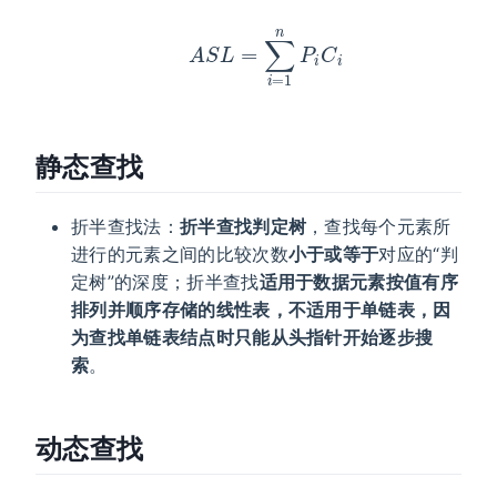
A
S
L
=
∑
i
=
1
n
P
i
C
i
静态查找
折半查找法：
折半查找判定树
，查找每个元素所
进行的元素之间的比较次数
小于或等于
对应的“判
定树”的深度；折半查找
适用于数据元素按值有序
排列并顺序存储的线性表，不适用于单链表，因
为查找单链表结点时只能从头指针开始逐步搜
索
。
动态查找