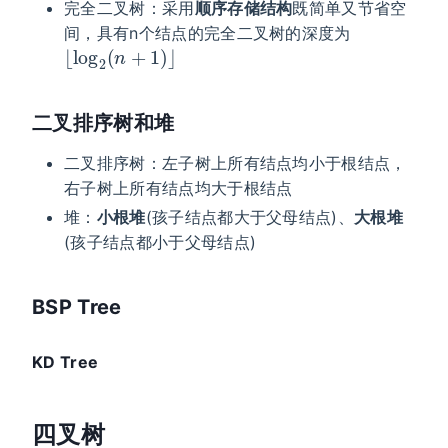
完全二叉树：采用
顺序存储结构
既简单又节省空
间，具有n个结点的完全二叉树的深度为
⌊
log
2
(
n
+
1
)
⌋
二叉排序树和堆
二叉排序树：左子树上所有结点均小于根结点，
右子树上所有结点均大于根结点
堆：
小根堆
(孩子结点都大于父母结点)、
大根堆
(孩子结点都小于父母结点)
BSP Tree
KD Tree
四叉树