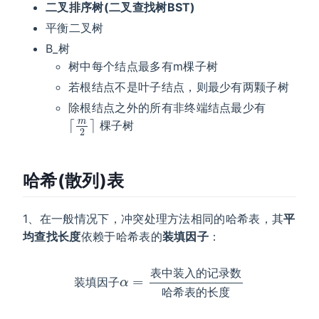
二叉排序树(二叉查找树BST)
平衡二叉树
B_树
树中每个结点最多有m棵子树
若根结点不是叶子结点，则最少有两颗子树
除根结点之外的所有非终端结点最少有
⌈
m
2
⌉
棵子树
哈希(散列)表
1、在一般情况下，冲突处理方法相同的哈希表，其
平
均查找长度
依赖于哈希表的
装填因子
：
装
填
因
子
α
=
表
中
装
入
度
的
记
录
数
哈
希
表
的
长
表
中
装
入
的
记
录
数
装
填
因
子
哈
希
表
的
长
度