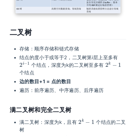
二叉树
存储：顺序存储和链式存储
结点的度小于或等于2，二叉树第i层上至多有
2
i
−
1
2
k
−
1
个结点，深度为k的二叉树至多有
个结点
边的数目+1 = 点的数目
遍历：前序遍历、中序遍历、后序遍历
满二叉树和完全二叉树
2
k
−
1
满二叉树：深度为k，且有
个结点的二叉
树