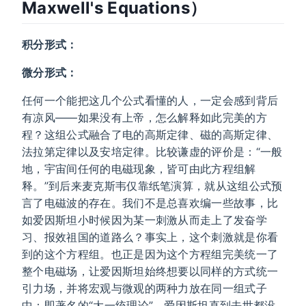
Maxwell's Equations）
积分形式：
微分形式：
任何一个能把这几个公式看懂的人，一定会感到背后
有凉风——如果没有上帝，怎么解释如此完美的方
程？这组公式融合了电的高斯定律、磁的高斯定律、
法拉第定律以及安培定律。比较谦虚的评价是：“一般
地，宇宙间任何的电磁现象，皆可由此方程组解
释。”到后来麦克斯韦仅靠纸笔演算，就从这组公式预
言了电磁波的存在。我们不是总喜欢编一些故事，比
如爱因斯坦小时候因为某一刺激从而走上了发奋学
习、报效祖国的道路么？事实上，这个刺激就是你看
到的这个方程组。也正是因为这个方程组完美统一了
整个电磁场，让爱因斯坦始终想要以同样的方式统一
引力场，并将宏观与微观的两种力放在同一组式子
中：即著名的“大一统理论”。爱因斯坦直到去世都没