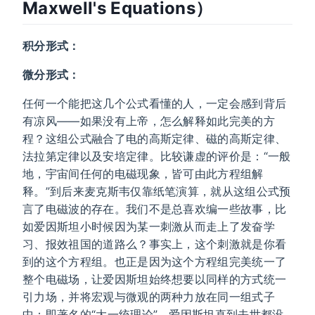
Maxwell's Equations）
积分形式：
微分形式：
任何一个能把这几个公式看懂的人，一定会感到背后
有凉风——如果没有上帝，怎么解释如此完美的方
程？这组公式融合了电的高斯定律、磁的高斯定律、
法拉第定律以及安培定律。比较谦虚的评价是：“一般
地，宇宙间任何的电磁现象，皆可由此方程组解
释。”到后来麦克斯韦仅靠纸笔演算，就从这组公式预
言了电磁波的存在。我们不是总喜欢编一些故事，比
如爱因斯坦小时候因为某一刺激从而走上了发奋学
习、报效祖国的道路么？事实上，这个刺激就是你看
到的这个方程组。也正是因为这个方程组完美统一了
整个电磁场，让爱因斯坦始终想要以同样的方式统一
引力场，并将宏观与微观的两种力放在同一组式子
中：即著名的“大一统理论”。爱因斯坦直到去世都没