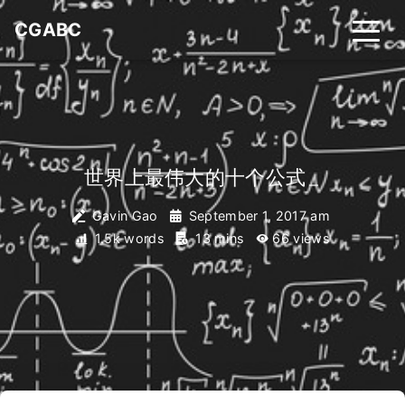
CGABC
世界上最伟大的十个公式
_
Gavin Gao
September 1, 2017 am
1.5k words
13 mins
66
views