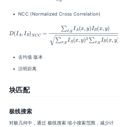
NCC (Normalized Cross Correlation)
D
(
I
A
,
I
B
)
N
C
C
=
y
)
∑
2
x
∑
,
y
x
I
,
A
y
I
(
B
x
(
,
y
x
)
,
y
I
B
)
2
(
x
,
y
)
∑
x
,
y
I
A
(
x
,
去均值 版本
汉明距离
块匹配
极线搜索
对极几何中，通过 极线搜索 缩小搜索范围，减少计