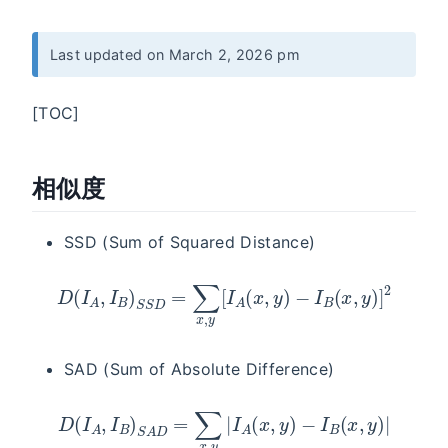
Last updated on March 2, 2026 pm
[TOC]
相似度
SSD (Sum of Squared Distance)
D
(
I
A
,
I
B
)
S
S
D
=
∑
x
,
y
[
I
A
(
x
,
y
)
−
I
B
(
x
,
y
)
]
2
SAD (Sum of Absolute Difference)
D
(
I
A
,
I
B
)
S
A
D
=
∑
x
,
y
|
I
A
(
x
,
y
)
−
I
B
(
x
,
y
)
|