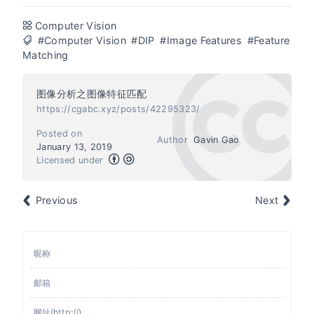
Computer Vision
#Computer Vision
#DIP
#Image Features
#Feature
Matching
图像分析之图像特征匹配
https://cgabc.xyz/posts/42295323/
Posted on
Author
Gavin Gao
January 13, 2019
Licensed under
Previous
Next