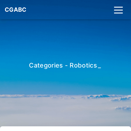
CGABC
Categories - Robotics
_