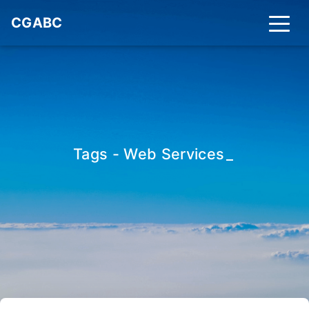
CGABC
Tags - Web Services
_