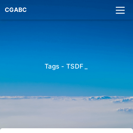
CGABC
Tags - TSDF
_