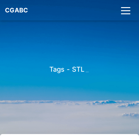
CGABC
Tags - STL
_