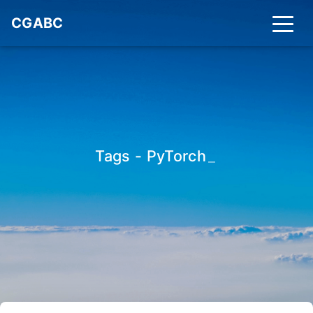
CGABC
Tags - PyTorch
_