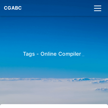
CGABC
Tags - Online Compiler
_