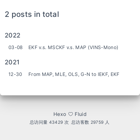
2 posts in total
2022
03-08
EKF v.s. MSCKF v.s. MAP (VINS-Mono)
2021
12-30
From MAP, MLE, OLS, G-N to IEKF, EKF
Hexo
Fluid
总访问量
43429
次
总访客数
29759
人