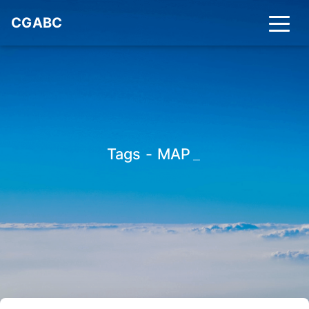
CGABC
Tags - MAP
_