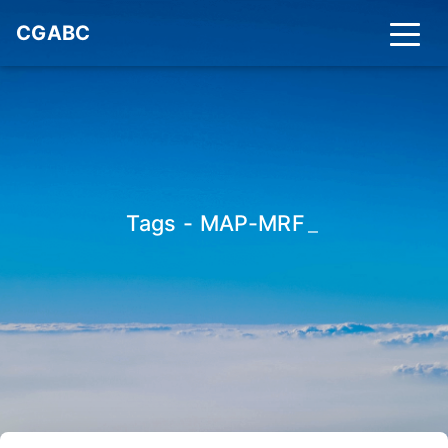
CGABC
Tags - MAP-MRF
_