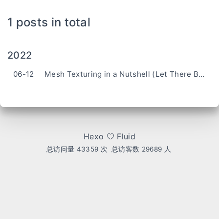
1 posts in total
2022
06-12
Mesh Texturing in a Nutshell (Let There Be Color)
Hexo
Fluid
总访问量
43359
次
总访客数
29689
人