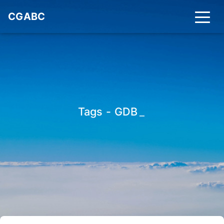
CGABC
Tags - GDB
_