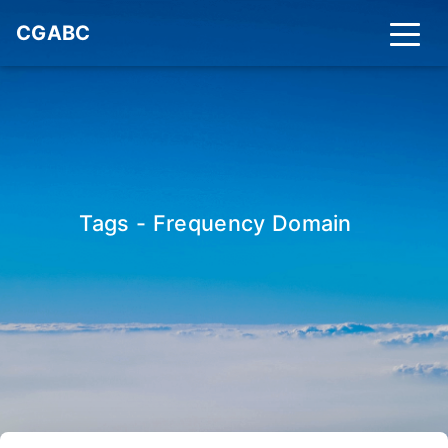
CGABC
Tags - Frequency Domain
_